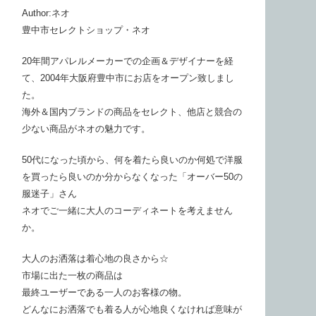
Author:ネオ
豊中市セレクトショップ・ネオ
20年間アパレルメーカーでの企画＆デザイナーを経
て、2004年大阪府豊中市にお店をオープン致しまし
た。
海外＆国内ブランドの商品をセレクト、他店と競合の
少ない商品がネオの魅力です。
50代になった頃から、何を着たら良いのか何処で洋服
を買ったら良いのか分からなくなった「オーバー50の
服迷子」さん
ネオでご一緒に大人のコーディネートを考えません
か。
大人のお洒落は着心地の良さから☆
市場に出た一枚の商品は
最終ユーザーである一人のお客様の物。
どんなにお洒落でも着る人が心地良くなければ意味が