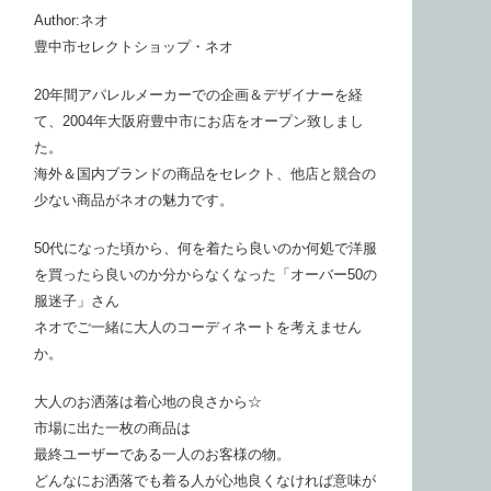
Author:ネオ
豊中市セレクトショップ・ネオ
20年間アパレルメーカーでの企画＆デザイナーを経
て、2004年大阪府豊中市にお店をオープン致しまし
た。
海外＆国内ブランドの商品をセレクト、他店と競合の
少ない商品がネオの魅力です。
50代になった頃から、何を着たら良いのか何処で洋服
を買ったら良いのか分からなくなった「オーバー50の
服迷子」さん
ネオでご一緒に大人のコーディネートを考えません
か。
大人のお洒落は着心地の良さから☆
市場に出た一枚の商品は
最終ユーザーである一人のお客様の物。
どんなにお洒落でも着る人が心地良くなければ意味が