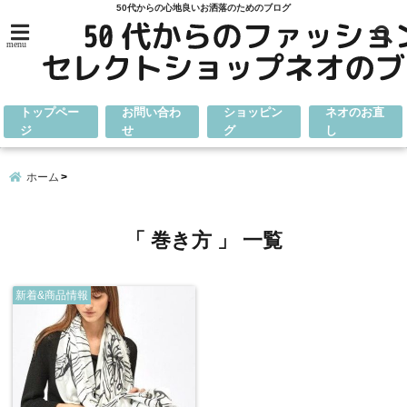
50代からの心地良いお洒落のためのブログ
menu
トップペー
お問い合わ
ショッピン
ネオのお直
ジ
せ
グ
し
ホーム
「 巻き方 」 一覧
新着&商品情報