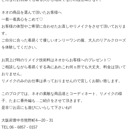
ネオの商品を選んで頂いたお客様へ
一着一着真心をこめて♡
お客様の体型やご希望に合わせたお直しやリメイクをさせて頂いておりま
す。
ご自分に合った着易くて優しいオンリーワンの服、大人のリアルクローズ
を体験してください。
お買上げ時のリメイク技術料はネオからお客様へのプレゼント♡
ご相談しながら着易くする為にあれこれ何ヵ所でも大丈夫、料金は頂いて
おりません。
リメイクのみのお仕事は承っておりませんので宜しくお願い致します。
このブログでは、ネオの素敵な商品達とコーディネート、リメイクの様
子、たまに番外編も…ご紹介をさせて頂きます。
是非♡お店にも遊びにいらして下さいね!!
大阪府豊中市熊野町4―20－31
TEL:06－6857－0157