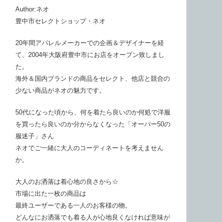
Author:ネオ
豊中市セレクトショップ・ネオ
20年間アパレルメーカーでの企画＆デザイナーを経
て、2004年大阪府豊中市にお店をオープン致しまし
た。
海外＆国内ブランドの商品をセレクト、他店と競合の
少ない商品がネオの魅力です。
50代になった頃から、何を着たら良いのか何処で洋服
を買ったら良いのか分からなくなった「オーバー50の
服迷子」さん
ネオでご一緒に大人のコーディネートを考えません
か。
大人のお洒落は着心地の良さから☆
市場に出た一枚の商品は
最終ユーザーである一人のお客様の物。
どんなにお洒落でも着る人が心地良くなければ意味が