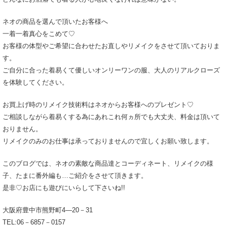
ネオの商品を選んで頂いたお客様へ
一着一着真心をこめて♡
お客様の体型やご希望に合わせたお直しやリメイクをさせて頂いておりま
す。
ご自分に合った着易くて優しいオンリーワンの服、大人のリアルクローズ
を体験してください。
お買上げ時のリメイク技術料はネオからお客様へのプレゼント♡
ご相談しながら着易くする為にあれこれ何ヵ所でも大丈夫、料金は頂いて
おりません。
リメイクのみのお仕事は承っておりませんので宜しくお願い致します。
このブログでは、ネオの素敵な商品達とコーディネート、リメイクの様
子、たまに番外編も…ご紹介をさせて頂きます。
是非♡お店にも遊びにいらして下さいね!!
大阪府豊中市熊野町4―20－31
TEL:06－6857－0157