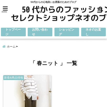
50代からの心地良いお洒落のためのブログ
menu
トップペー
お問い合わ
ショッピン
ネオのお直
ジ
せ
グ
し
ホーム
「 春ニット 」 一覧
新着&商品情報