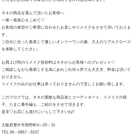
ネオの商品を選んで頂いたお客様へ
一着一着真心をこめて♡
お客様の体型やご希望に合わせたお直しやリメイクをさせて頂いておりま
す。
ご自分に合った着易くて優しいオンリーワンの服、大人のリアルクローズ
を体験してください。
お買上げ時のリメイク技術料はネオからお客様へのプレゼント♡
ご相談しながら着易くする為にあれこれ何ヵ所でも大丈夫、料金は頂いて
おりません。
リメイクのみのお仕事は承っておりませんので宜しくお願い致します。
このブログでは、ネオの素敵な商品達とコーディネート、リメイクの様
子、たまに番外編も…ご紹介をさせて頂きます。
是非♡お店にも遊びにいらして下さいね!!
大阪府豊中市熊野町4―20－31
TEL:06－6857－0157