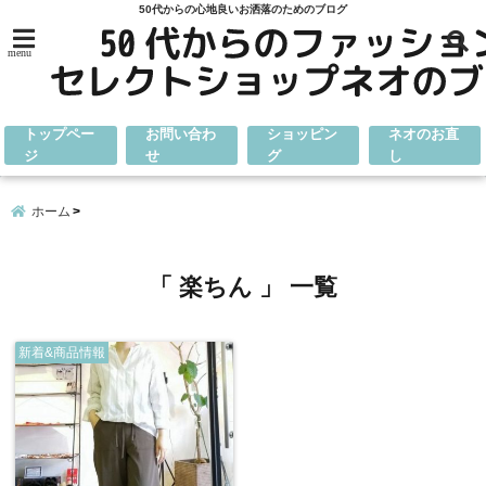
50代からの心地良いお洒落のためのブログ
menu
トップペー
お問い合わ
ショッピン
ネオのお直
ジ
せ
グ
し
ホーム
「 楽ちん 」 一覧
新着&商品情報