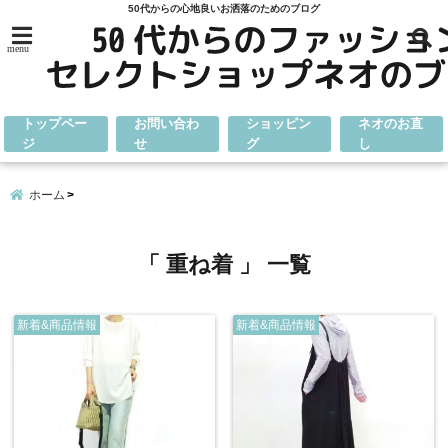
50代からの心地良いお洒落のためのブログ
menu
トップペー
お問い合わ
ショッピン
ネオのお直
ジ
せ
グ
し
ホーム
「 重ね着 」 一覧
新着&商品情報
新着&商品情報