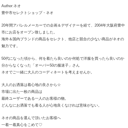
Author:ネオ
豊中市セレクトショップ・ネオ
20年間アパレルメーカーでの企画＆デザイナーを経て、2004年大阪府豊中
市にお店をオープン致しました。
海外＆国内ブランドの商品をセレクト、他店と競合の少ない商品がネオの
魅力です。
50代になった頃から、何を着たら良いのか何処で洋服を買ったら良いのか
分からなくなった「オーバー50の服迷子」さん
ネオでご一緒に大人のコーディネートを考えませんか。
大人のお洒落は着心地の良さから☆
市場に出た一枚の商品は
最終ユーザーである一人のお客様の物。
どんなにお洒落でも着る人が心地良くなければ意味がない。
ネオの商品を選んで頂いたお客様へ
一着一着真心をこめて♡