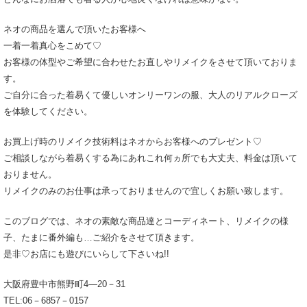
ネオの商品を選んで頂いたお客様へ
一着一着真心をこめて♡
お客様の体型やご希望に合わせたお直しやリメイクをさせて頂いておりま
す。
ご自分に合った着易くて優しいオンリーワンの服、大人のリアルクローズ
を体験してください。
お買上げ時のリメイク技術料はネオからお客様へのプレゼント♡
ご相談しながら着易くする為にあれこれ何ヵ所でも大丈夫、料金は頂いて
おりません。
リメイクのみのお仕事は承っておりませんので宜しくお願い致します。
このブログでは、ネオの素敵な商品達とコーディネート、リメイクの様
子、たまに番外編も…ご紹介をさせて頂きます。
是非♡お店にも遊びにいらして下さいね!!
大阪府豊中市熊野町4―20－31
TEL:06－6857－0157