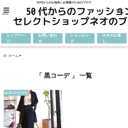
50代からの心地良いお洒落のためのブログ
menu
トップペー
お問い合わ
ショッピン
ネオのお直
ジ
せ
グ
し
ホーム
「 黒コーデ 」 一覧
新着&商品情報