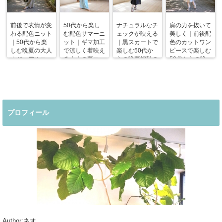
前後で表情が変
50代から楽し
ナチュラルなチ
肩の力を抜いて
わる配色ニット
む配色サマーニ
ェックが映える
美しく｜前後配
｜50代から楽
ット｜ギマ加工
｜黒スカートで
色のカットワン
しむ晩夏の大人
で涼しく着映え
楽しむ50代か
ピースで楽しむ
カジュアルコー
る大人の夏コー
らの晩夏初秋の
50代からの晩
デ
デ
着回しコーデ
夏コーデ
プロフィール
Author:ネオ