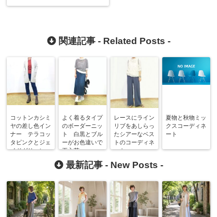
関連記事 -
Related Posts
-
コットンカシミ
よく着るタイプ
レースにライン
夏物と秋物ミッ
ヤの差し色イン
のボーダーニッ
リブをあしらっ
クスコーディネ
ナー テラコッ
ト 白黒とブル
たシアーなベス
ート
タピンクとジェ
ーがお色違いで
トのコーディネ
イドグリーン
再入荷
ート
最新記事 -
New Posts
-