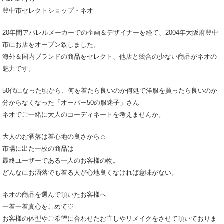
豊中市セレクトショップ・ネオ
20年間アパレルメーカーでの企画＆デザイナーを経て、2004年大阪府豊中
市にお店をオープン致しました。
海外＆国内ブランドの商品をセレクト、他店と競合の少ない商品がネオの
魅力です。
50代になった頃から、何を着たら良いのか何処で洋服を買ったら良いのか
分からなくなった「オーバー50の服迷子」さん
ネオでご一緒に大人のコーディネートを考えませんか。
大人のお洒落は着心地の良さから☆
市場に出た一枚の商品は
最終ユーザーである一人のお客様の物。
どんなにお洒落でも着る人が心地良くなければ意味がない。
ネオの商品を選んで頂いたお客様へ
一着一着真心をこめて♡
お客様の体型やご希望に合わせたお直しやリメイクをさせて頂いておりま