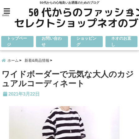
50代からの心地良いお洒落のためのブログ
menu
トップペー
お問い合わ
ショッピン
ネオのお直
ジ
せ
グ
し
ホーム
新着&商品情報
ワイドボーダーで元気な大人のカジ
ュアルコーディネート
2021年3月22日