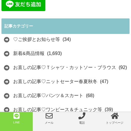
記事カテゴリー
♡ご挨拶とお知らせ等
(34)
新着&商品情報
(1,693)
お直しの記事♡Ｔシャツ・カットソー・ブラウス
(92)
お直しの記事♡ニットセーター春夏秋冬
(47)
お直しの記事♡パンツ＆スカート
(68)
お直しの記事♡ワンピース＆チュニック等
(39)
LINE
お直しの記事♡ニットカーディガン
(5)
メール
電話
トップページ