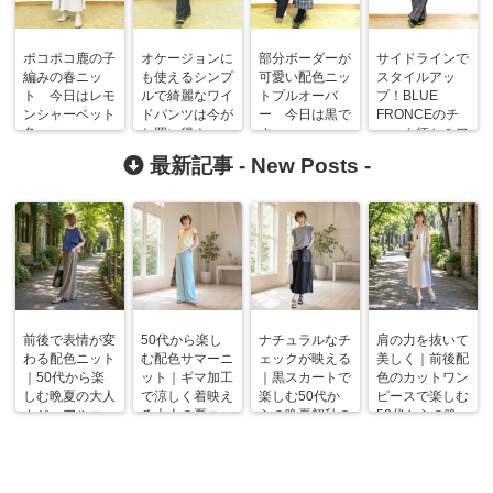
ポコポコ鹿の子
オケージョンに
部分ボーダーが
サイドラインで
編みの春ニッ
も使えるシンプ
可愛い配色ニッ
スタイルアッ
ト 今日はレモ
ルで綺麗なワイ
トプルオーバ
プ！BLUE
ンシャーベット
ドパンツは今が
ー 今日は黒で
FRONCEのチ
色
お買い得！
す
ェック柄セミワ
イドパンツ＆
最新記事 -
New Posts
-
50代からのコ
ーデ
前後で表情が変
50代から楽し
ナチュラルなチ
肩の力を抜いて
わる配色ニット
む配色サマーニ
ェックが映える
美しく｜前後配
｜50代から楽
ット｜ギマ加工
｜黒スカートで
色のカットワン
しむ晩夏の大人
で涼しく着映え
楽しむ50代か
ピースで楽しむ
カジュアルコー
る大人の夏コー
らの晩夏初秋の
50代からの晩
デ
デ
着回しコーデ
夏コーデ