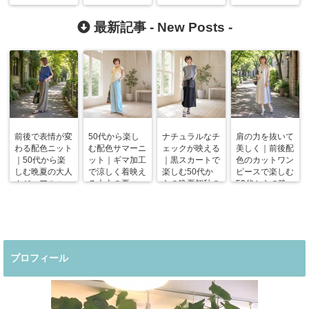
最新記事 -
New Posts
-
前後で表情が変
50代から楽し
ナチュラルなチ
肩の力を抜いて
わる配色ニット
む配色サマーニ
ェックが映える
美しく｜前後配
｜50代から楽
ット｜ギマ加工
｜黒スカートで
色のカットワン
しむ晩夏の大人
で涼しく着映え
楽しむ50代か
ピースで楽しむ
カジュアルコー
る大人の夏コー
らの晩夏初秋の
50代からの晩
デ
デ
着回しコーデ
夏コーデ
プロフィール