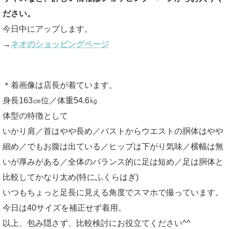
ださい。
今日中にアップします。
→
ネオのショッピングページ
＊着画像は店長が着ています。
身長163㎝位／体重54.6㎏
体型の特徴として
いかり肩／首はやや長め／バストからウエストの胴体はやや
細め／でもお腹は出ている／ヒップは下がり気味／横幅は無
いが厚みがある／全体のバランス的に足は短め／足は胴体と
比較してかなり太め(特にふくらはぎ)
いつもちょっと足長に見える角度でスマホで撮っています。
今日は40サイズを補正せず着用。
以上、包み隠さず、比較検討にお役立てください^^