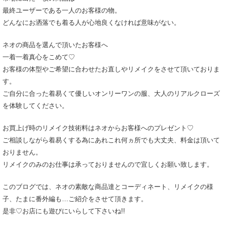
最終ユーザーである一人のお客様の物。
どんなにお洒落でも着る人が心地良くなければ意味がない。
ネオの商品を選んで頂いたお客様へ
一着一着真心をこめて♡
お客様の体型やご希望に合わせたお直しやリメイクをさせて頂いておりま
す。
ご自分に合った着易くて優しいオンリーワンの服、大人のリアルクローズ
を体験してください。
お買上げ時のリメイク技術料はネオからお客様へのプレゼント♡
ご相談しながら着易くする為にあれこれ何ヵ所でも大丈夫、料金は頂いて
おりません。
リメイクのみのお仕事は承っておりませんので宜しくお願い致します。
このブログでは、ネオの素敵な商品達とコーディネート、リメイクの様
子、たまに番外編も…ご紹介をさせて頂きます。
是非♡お店にも遊びにいらして下さいね!!