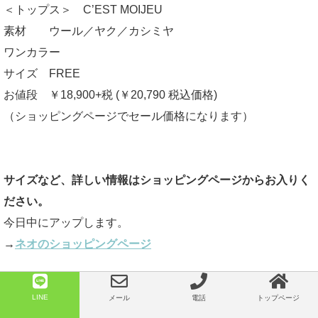
＜トップス＞ C’EST MOIJEU
素材 ウール／ヤク／カシミヤ
ワンカラー
サイズ FREE
お値段 ￥18,900+税 (￥20,790 税込価格)
（ショッピングページでセール価格になります）
サイズなど、詳しい情報はショッピングページからお入りく
ださい。
今日中にアップします。
→
ネオのショッピングページ
LINE
メール
電話
トップページ
＊着画像は店長が着ています。