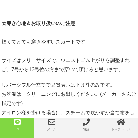
☆穿き心地＆お取り扱いのご注意
軽くてとても穿きやすいスカートです。
サイズはフリーサイズで、ウエストゴム上がりを調整すれ
ば、7号から13号位の方まで穿いて頂けると思います。
リバーシブル仕立てで品質表示は下げ札のみです。
お洗濯は、クリーニングにお出しください。(メーカーさんご
指定です)
アイロン様を掛ける場合は、スチームで吹かすか当て布をし
て掛けてください。
LINE
メール
電話
トップページ
タフタもチュールもコテ光し易い素材ですので十分ご注意く