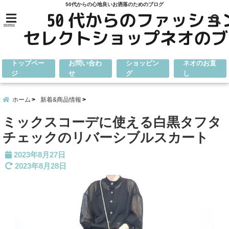
50代からの心地良いお洒落のためのブログ
menu
トップペー
お問い合わ
ショッピン
ネオのお直
ジ
せ
グ
し
ホーム
新着&商品情報
ミックスコーデに使える白黒タフタ
チェックのリバーシブルスカート
2023年8月27日
2023年8月28日