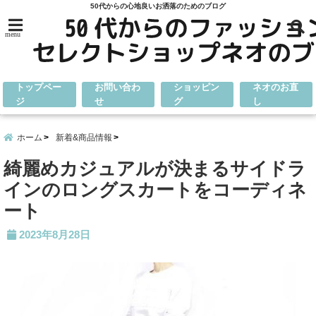
50代からの心地良いお洒落のためのブログ
menu
トップペー
お問い合わ
ショッピン
ネオのお直
ジ
せ
グ
し
ホーム
新着&商品情報
綺麗めカジュアルが決まるサイドラ
インのロングスカートをコーディネ
ート
2023年8月28日