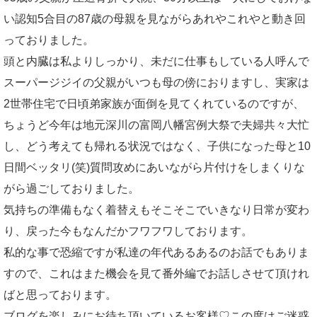
い認知5合目の87歳の母親を見ながらあれやこれやと動き回
っておりました。
頭と内臓は私よりしっかり、未だに仕事もしている人呼んで
スーパージジイの父親がいつも母の傍におりますし、実家は
2世帯住宅で日頃弟家族が面倒を見てくれているのですが、
ちょうど今年は地元深川の富岡八幡宮例大祭で夫婦共々大忙
し、どう考えても帰れる状況ではなく、子供になった母と10
日間ベッタリ(笑)質問攻めにあいながら片付けをしまくりな
がら過ごしておりました。
気持ちの準備もなく着替えもそこそこでいきなり日常が変わ
り、戻った今もなんだかフワフワしております。
私的な事で恐縮ですが私達の年代あるあるのお話でもありま
すので、これはまた機会を見て番外編でお話しさせて頂けれ
ばと思っております。
ブログを楽しみにお待ち頂いているお客様♡この度はご迷惑