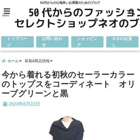
50代からの心地良いお洒落のためのブログ
menu
トップペー
お問い合わ
ショッピン
ネオのお直
ジ
せ
グ
し
ホーム
新着&商品情報
今から着れる初秋のセーラーカラー
のトップスをコーディネート オリ
ーブグリーンと黒
2023年8月22日