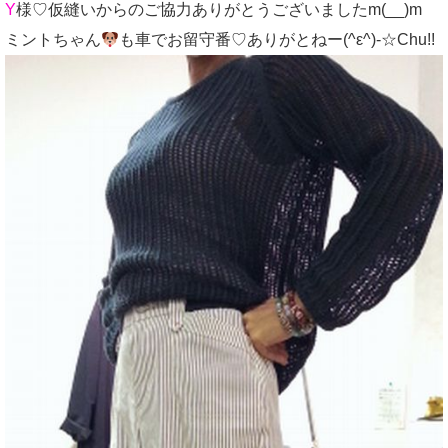
Y
様♡仮縫いからのご協力ありがとうございましたm(__)m
ミントちゃん
も車でお留守番♡ありがとねー(^ε^)-☆Chu!!