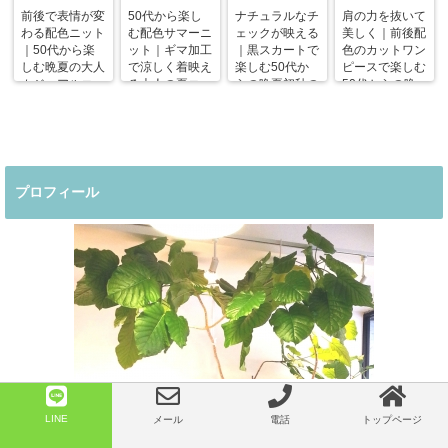
前後で表情が変
50代から楽し
ナチュラルなチ
肩の力を抜いて
わる配色ニット
む配色サマーニ
ェックが映える
美しく｜前後配
｜50代から楽
ット｜ギマ加工
｜黒スカートで
色のカットワン
しむ晩夏の大人
で涼しく着映え
楽しむ50代か
ピースで楽しむ
カジュアルコー
る大人の夏コー
らの晩夏初秋の
50代からの晩
デ
デ
着回しコーデ
夏コーデ
プロフィール
Author:ネオ
LINE
メール
電話
トップページ
豊中市セレクトショップ・ネオ