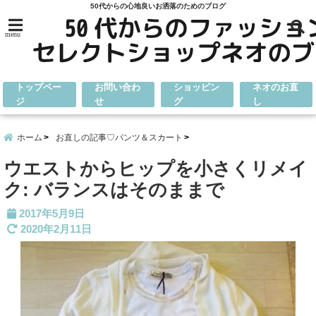
50代からの心地良いお洒落のためのブログ
menu
トップペー
お問い合わ
ショッピン
ネオのお直
ジ
せ
グ
し
ホーム
お直しの記事♡パンツ＆スカート
ウエストからヒップを小さくリメイ
ク: バランスはそのままで
2017年5月9日
2020年2月11日