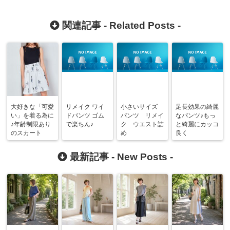
関連記事 -
Related Posts
-
大好きな「可愛
リメイク ワイ
小さいサイズ
足長効果の綺麗
い」を着る為に
ドパンツ ゴム
パンツ リメイ
なパンツ♪もっ
♪年齢制限あり
で楽ちん♪
ク ウエスト詰
と綺麗にカッコ
のスカート
め
良く
最新記事 -
New Posts
-