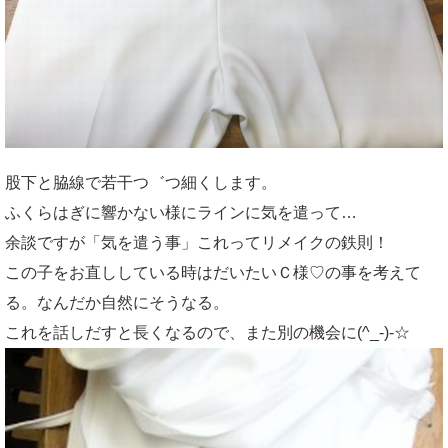
股下と脇線で若干つ゛つ細くします。
ふくらはぎに響かない様にラインに気を遣って…
余談ですが「気を遣う事」これってリメイクの鉄則！
この子をお直ししている時はだいたいＣ様♡の事を考えて
る。なんだか自然にそうなる。
これを話しだすと長くなるので、また別の機会に(^_-)-☆