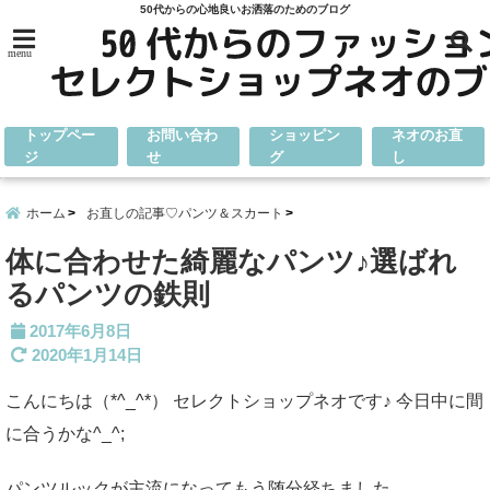
50代からの心地良いお洒落のためのブログ
menu
トップペー
お問い合わ
ショッピン
ネオのお直
ジ
せ
グ
し
ホーム
お直しの記事♡パンツ＆スカート
体に合わせた綺麗なパンツ♪選ばれ
るパンツの鉄則
2017年6月8日
2020年1月14日
こんにちは（*^_^*） セレクトショップネオです♪ 今日中に間
に合うかな^_^;
パンツルックが主流になってもう随分経ちました。