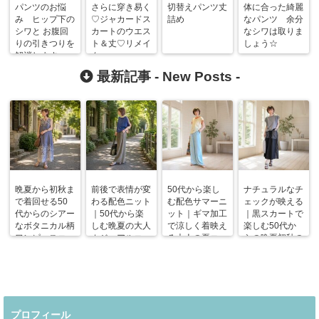
パンツのお悩
さらに穿き易く
切替えパンツ丈
体に合った綺麗
み ヒップ下の
♡ジャカードス
詰め
なパンツ 余分
シワと お腹回
カートのウエス
なシワは取りま
りの引きつりを
ト＆丈♡リメイ
しょう☆
解消します
ク
最新記事 -
New Posts
-
晩夏から初秋ま
前後で表情が変
50代から楽し
ナチュラルなチ
で着回せる50
わる配色ニット
む配色サマーニ
ェックが映える
代からのシアー
｜50代から楽
ット｜ギマ加工
｜黒スカートで
なボタニカル柄
しむ晩夏の大人
で涼しく着映え
楽しむ50代か
ワンピースコー
カジュアルコー
る大人の夏コー
らの晩夏初秋の
デ
デ
デ
着回しコーデ
プロフィール