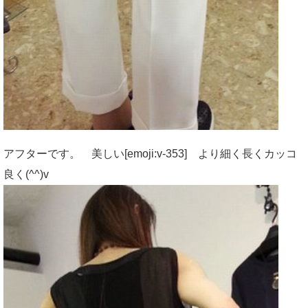
アフターです。 美しい[emoji:v-353] より細く長くカッコ
良く(^^)v