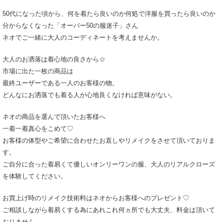
50代になった頃から、何を着たら良いのか何処で洋服を買ったら良いのか
分からなくなった「オーバー50の服迷子」さん
ネオでご一緒に大人のコーディネートを考えませんか。
大人のお洒落は着心地の良さから☆
市場に出た一枚の商品は
最終ユーザーである一人のお客様の物。
どんなにお洒落でも着る人が心地良くなければ意味がない。
ネオの商品を選んで頂いたお客様へ
一着一着真心をこめて♡
お客様の体型やご希望に合わせたお直しやリメイクをさせて頂いておりま
す。
ご自分に合った着易くて優しいオンリーワンの服、大人のリアルクローズ
を体験してください。
お買上げ時のリメイク技術料はネオからお客様へのプレゼント♡
ご相談しながら着易くする為にあれこれ何ヵ所でも大丈夫、料金は頂いて
おりません。