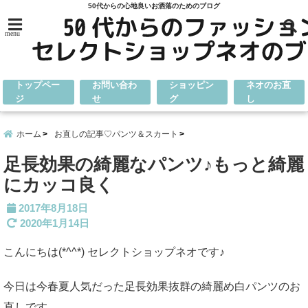
50代からの心地良いお洒落のためのブログ
menu
トップペー
お問い合わ
ショッピン
ネオのお直
ジ
せ
グ
し
ホーム
お直しの記事♡パンツ＆スカート
足長効果の綺麗なパンツ♪もっと綺麗
にカッコ良く
2017年8月18日
2020年1月14日
こんにちは(*^^*) セレクトショップネオです♪
今日は今春夏人気だった足長効果抜群の綺麗め白パンツのお
直しです。