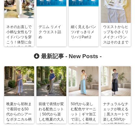
ネオのお直しで
デニム リメイ
細く見えるパン
ウエストからヒ
小柄な女性もワ
ク ウエスト詰
ツ♪すっきりメ
ップを小さくリ
イドパンツを穿
め
リハリPart２
メイク: バラン
こう！体型に合
スはそのままで
わせた丈と分量
最新記事 -
New Posts
-
晩夏から初秋ま
前後で表情が変
50代から楽し
ナチュラルなチ
で着回せる50
わる配色ニット
む配色サマーニ
ェックが映える
代からのシアー
｜50代から楽
ット｜ギマ加工
｜黒スカートで
なボタニカル柄
しむ晩夏の大人
で涼しく着映え
楽しむ50代か
ワンピースコー
カジュアルコー
る大人の夏コー
らの晩夏初秋の
デ
デ
デ
着回しコーデ