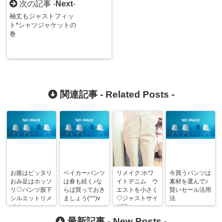
次の記事 -
Next
-
袖丈もジャストフィッ
ト*シャツジャケットの
巻
関連記事 -
Related Posts
-
お腹はピッタリ
ベイカーパンツ
リメイク:ホワ
今買うパンツは
おみ足はホッソ
は春も続く♪な
イトデニム ウ
素材を選んで♪
リ♡パンツ股下
らば買っておき
エストを小さく
賢いセール活用
シルエットリメ
ましょう(^^)v
♡ジャストサイ
法
イク
ズ♡
最新記事 -
New Posts
-