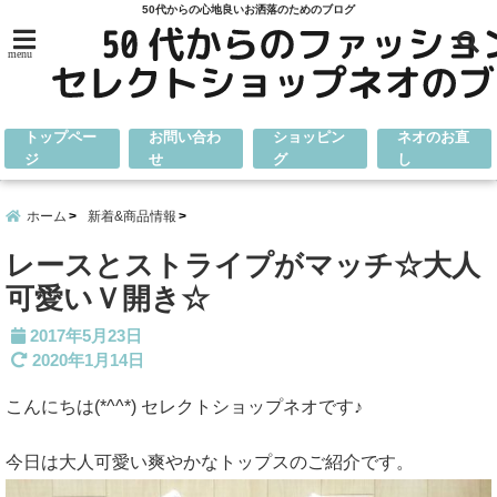
50代からの心地良いお洒落のためのブログ
menu
トップペー
お問い合わ
ショッピン
ネオのお直
ジ
せ
グ
し
ホーム
新着&商品情報
レースとストライプがマッチ☆大人
可愛いＶ開き☆
2017年5月23日
2020年1月14日
こんにちは(*^^*) セレクトショップネオです♪
今日は大人可愛い爽やかなトップスのご紹介です。