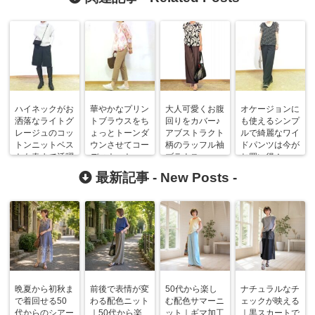
ハイネックがお
華やかなプリン
大人可愛くお腹
オケージョンに
洒落なライトグ
トブラウスをち
回りをカバー♪
も使えるシンプ
レージュのコッ
ょっとトーンダ
アブストラクト
ルで綺麗なワイ
トンニットベス
ウンさせてコー
柄のラッフル袖
ドパンツは今が
トも春まで活躍
ディネート
ブラウス
お買い得！
お買い得
最新記事 -
New Posts
-
晩夏から初秋ま
前後で表情が変
50代から楽し
ナチュラルなチ
で着回せる50
わる配色ニット
む配色サマーニ
ェックが映える
代からのシアー
｜50代から楽
ット｜ギマ加工
｜黒スカートで