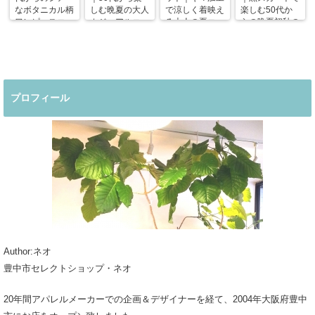
なボタニカル柄
しむ晩夏の大人
で涼しく着映え
楽しむ50代か
ワンピースコー
カジュアルコー
る大人の夏コー
らの晩夏初秋の
デ
デ
デ
着回しコーデ
プロフィール
Author:ネオ
豊中市セレクトショップ・ネオ
20年間アパレルメーカーでの企画＆デザイナーを経て、2004年大阪府豊中