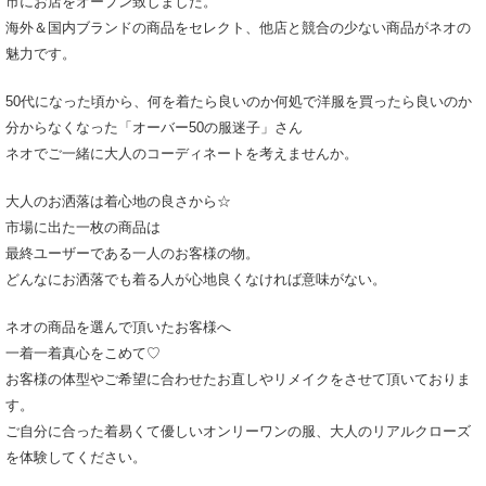
市にお店をオープン致しました。
海外＆国内ブランドの商品をセレクト、他店と競合の少ない商品がネオの
魅力です。
50代になった頃から、何を着たら良いのか何処で洋服を買ったら良いのか
分からなくなった「オーバー50の服迷子」さん
ネオでご一緒に大人のコーディネートを考えませんか。
大人のお洒落は着心地の良さから☆
市場に出た一枚の商品は
最終ユーザーである一人のお客様の物。
どんなにお洒落でも着る人が心地良くなければ意味がない。
ネオの商品を選んで頂いたお客様へ
一着一着真心をこめて♡
お客様の体型やご希望に合わせたお直しやリメイクをさせて頂いておりま
す。
ご自分に合った着易くて優しいオンリーワンの服、大人のリアルクローズ
を体験してください。