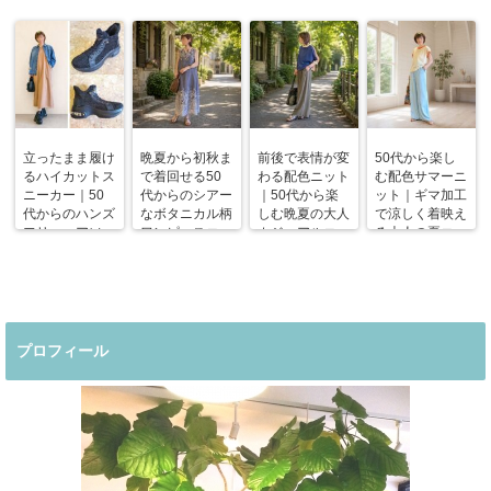
立ったまま履け
晩夏から初秋ま
前後で表情が変
50代から楽し
るハイカットス
で着回せる50
わる配色ニット
む配色サマーニ
ニーカー｜50
代からのシアー
｜50代から楽
ット｜ギマ加工
代からのハンズ
なボタニカル柄
しむ晩夏の大人
で涼しく着映え
フリーエアソー
ワンピースコー
カジュアルコー
る大人の夏コー
ルスニーカー
デ
デ
デ
プロフィール