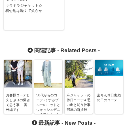
キラキラジャケット☆
着心地は軽くて柔らか
関連記事 -
Related Posts
-
お客様コーデと
50代からのコ
麻ジャケットの
楽ちん休日出勤
久しぶりの帰省
ーデ♪くすみブ
休日コーデ＆思
の日のコーデ
で思う事 番
ルーのニットと
い出と闘う仕事
外編です
ウォッシュデニ
部屋の断捨離
ムのワントーン
コーデ＆機種変
最新記事 -
New Posts
-
更