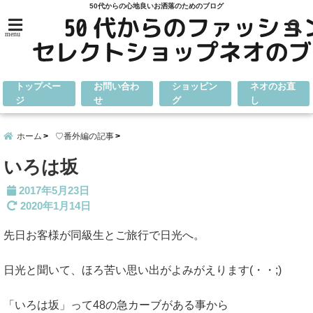
50代からの心地良いお洒落のためのブログ
menu
トップペー
お問い合わ
ショッピン
ネオのお直
ジ
せ
グ
し
ホーム
♡番外編の記事
いろは坂
2017年5月23日
2020年1月14日
先日お客様が同級生とご旅行で日光へ。
日光と聞いて、ほろ苦い思い出がよみがえります(・・;)
「いろは坂」って48の急カーブがある事から