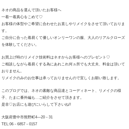
ネオの商品を選んで頂いたお客様へ
一着一着真心をこめて♡
お客様の体型やご希望に合わせたお直しやリメイクをさせて頂いておりま
す。
ご自分に合った着易くて優しいオンリーワンの服、大人のリアルクローズ
を体験してください。
お買上げ時のリメイク技術料はネオからお客様へのプレゼント♡
ご相談しながら着易くする為にあれこれ何ヵ所でも大丈夫、料金は頂いて
おりません。
リメイクのみのお仕事は承っておりませんので宜しくお願い致します。
このブログでは、ネオの素敵な商品達とコーディネート、リメイクの様
子、たまに番外編も…ご紹介をさせて頂きます。
是非♡お店にも遊びにいらして下さいね!!
大阪府豊中市熊野町4―20－31
TEL:06－6857－0157