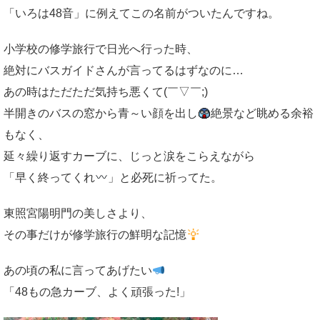
「いろは48音」に例えてこの名前がついたんですね。
小学校の修学旅行で日光へ行った時、
絶対にバスガイドさんが言ってるはずなのに…
あの時はただただ気持ち悪くて(￣▽￣;)
半開きのバスの窓から青～い顔を出し
絶景など眺める余裕
もなく、
延々繰り返すカーブに、じっと涙をこらえながら
「早く終ってくれ
」と必死に祈ってた。
東照宮陽明門の美しさより、
その事だけが修学旅行の鮮明な記憶
あの頃の私に言ってあげたい
「48もの急カーブ、よく頑張った!」