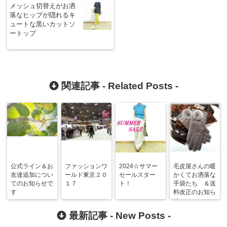
メッシュ切替えがお洒
落なヒップが隠れるキ
ュートな黒いカットソ
ートップ
関連記事 -
Related Posts
-
公式ライン＆お
ファッションワ
2024☆サマー
毛皮屋さんの暖
友達追加につい
ールド東京２０
セールスター
かくてお洒落な
てのお知らせで
１７
ト！
手袋たち ＆送
す
料改正のお知ら
せ
最新記事 -
New Posts
-