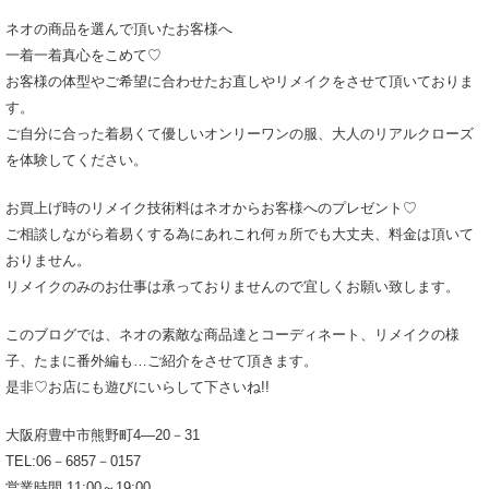
ネオの商品を選んで頂いたお客様へ
一着一着真心をこめて♡
お客様の体型やご希望に合わせたお直しやリメイクをさせて頂いておりま
す。
ご自分に合った着易くて優しいオンリーワンの服、大人のリアルクローズ
を体験してください。
お買上げ時のリメイク技術料はネオからお客様へのプレゼント♡
ご相談しながら着易くする為にあれこれ何ヵ所でも大丈夫、料金は頂いて
おりません。
リメイクのみのお仕事は承っておりませんので宜しくお願い致します。
このブログでは、ネオの素敵な商品達とコーディネート、リメイクの様
子、たまに番外編も…ご紹介をさせて頂きます。
是非♡お店にも遊びにいらして下さいね!!
大阪府豊中市熊野町4―20－31
TEL:06－6857－0157
営業時間 11:00～19:00