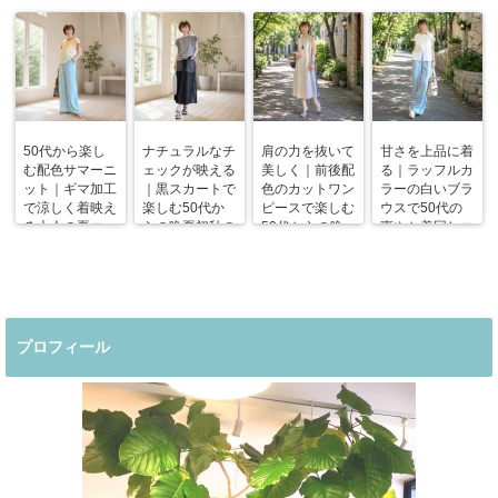
50代から楽し
ナチュラルなチ
肩の力を抜いて
甘さを上品に着
む配色サマーニ
ェックが映える
美しく｜前後配
る｜ラッフルカ
ット｜ギマ加工
｜黒スカートで
色のカットワン
ラーの白いブラ
で涼しく着映え
楽しむ50代か
ピースで楽しむ
ウスで50代の
る大人の夏コー
らの晩夏初秋の
50代からの晩
爽やか着回しコ
デ
着回しコーデ
夏コーデ
ーデ
プロフィール