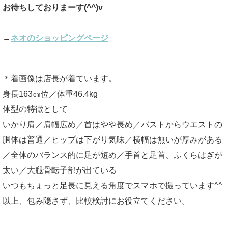
お待ちしておりまーす(^^)v
→
ネオのショッピングページ
＊着画像は店長が着ています。
身長163㎝位／体重46.4kg
体型の特徴として
いかり肩／肩幅広め／首はやや長め／バストからウエストの
胴体は普通／ヒップは下がり気味／横幅は無いが厚みがある
／全体のバランス的に足が短め／手首と足首、ふくらはぎが
太い／大腿骨転子部が出ている
いつもちょっと足長に見える角度でスマホで撮っています^^
以上、包み隠さず、比較検討にお役立てください。