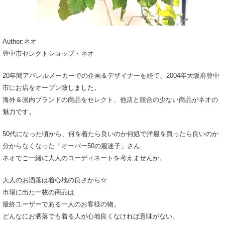
Author:ネオ
豊中市セレクトショップ・ネオ
20年間アパレルメーカーでの企画＆デザイナーを経て、2004年大阪府豊中
市にお店をオープン致しました。
海外＆国内ブランドの商品をセレクト、他店と競合の少ない商品がネオの
魅力です。
50代になった頃から、何を着たら良いのか何処で洋服を買ったら良いのか
分からなくなった「オーバー50の服迷子」さん
ネオでご一緒に大人のコーディネートを考えませんか。
大人のお洒落は着心地の良さから☆
市場に出た一枚の商品は
最終ユーザーである一人のお客様の物。
どんなにお洒落でも着る人が心地良くなければ意味がない。