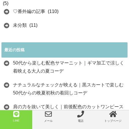
(5)
♡番外編の記事
(110)
未分類
(11)
最近の投稿
50代から楽しむ配色サマーニット｜ギマ加工で涼しく
着映える大人の夏コーデ
ナチュラルなチェックが映える｜黒スカートで楽しむ
50代からの晩夏初秋の着回しコーデ
肩の力を抜いて美しく｜前後配色のカットワンピース
で楽しむ50代からの晩夏コーデ
LINE
メール
電話
トップページ
甘さを上品に着る｜ラッフルカラーの白いブラウスで