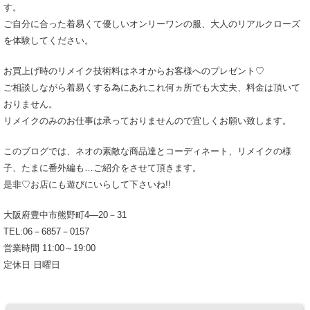
す。
ご自分に合った着易くて優しいオンリーワンの服、大人のリアルクローズ
を体験してください。
お買上げ時のリメイク技術料はネオからお客様へのプレゼント♡
ご相談しながら着易くする為にあれこれ何ヵ所でも大丈夫、料金は頂いて
おりません。
リメイクのみのお仕事は承っておりませんので宜しくお願い致します。
このブログでは、ネオの素敵な商品達とコーディネート、リメイクの様
子、たまに番外編も…ご紹介をさせて頂きます。
是非♡お店にも遊びにいらして下さいね!!
大阪府豊中市熊野町4―20－31
TEL:06－6857－0157
営業時間 11:00～19:00
定休日 日曜日