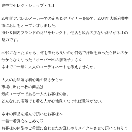
豊中市セレクトショップ・ネオ
20年間アパレルメーカーでの企画＆デザイナーを経て、2004年大阪府豊中
市にお店をオープン致しました。
海外＆国内ブランドの商品をセレクト、他店と競合の少ない商品がネオの
魅力です。
50代になった頃から、何を着たら良いのか何処で洋服を買ったら良いのか
分からなくなった「オーバー50の服迷子」さん
ネオでご一緒に大人のコーディネートを考えませんか。
大人のお洒落は着心地の良さから☆
市場に出た一枚の商品は
最終ユーザーである一人のお客様の物。
どんなにお洒落でも着る人が心地良くなければ意味がない。
ネオの商品を選んで頂いたお客様へ
一着一着真心をこめて♡
お客様の体型やご希望に合わせたお直しやリメイクをさせて頂いておりま