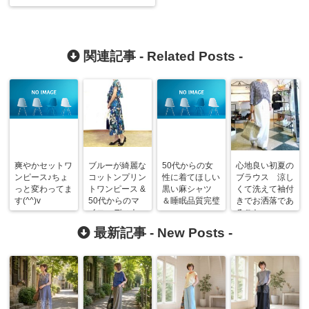
関連記事 -
Related Posts
-
爽やかセットワ
ブルーが綺麗な
50代からの女
心地良い初夏の
ンピース♪ちょ
コットンプリン
性に着てほしい
ブラウス 涼し
っと変わってま
トワンピース &
黒い麻シャツ
くて洗えて袖付
す(^^)v
50代からのマ
＆睡眠品質完璧
きでお洒落であ
イコーディネー
ること
ト
最新記事 -
New Posts
-