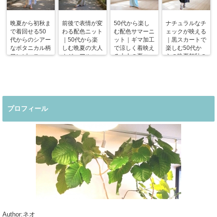
晩夏から初秋ま
前後で表情が変
50代から楽し
ナチュラルなチ
で着回せる50
わる配色ニット
む配色サマーニ
ェックが映える
代からのシアー
｜50代から楽
ット｜ギマ加工
｜黒スカートで
なボタニカル柄
しむ晩夏の大人
で涼しく着映え
楽しむ50代か
ワンピースコー
カジュアルコー
る大人の夏コー
らの晩夏初秋の
デ
デ
デ
着回しコーデ
プロフィール
Author:ネオ