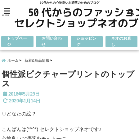
50代からの心地良いお洒落のためのブログ
menu
トップペー
お問い合わ
ショッピン
ネオのお直
ジ
せ
グ
し
ホーム
新着&商品情報
個性派ピクチャープリントのトップ
ス
2018年5月29日
2020年1月14日
♡どなたの絵？
こんばんは(*^^*) セレクトショップネオです♪
心地良いお洒落をモットーに、