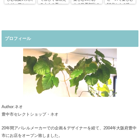
カジュアルコー
る大人の夏コー
らの晩夏初秋の
50代からの晩
デ
デ
着回しコーデ
夏コーデ
プロフィール
Author:ネオ
豊中市セレクトショップ・ネオ
20年間アパレルメーカーでの企画＆デザイナーを経て、2004年大阪府豊中
市にお店をオープン致しました。