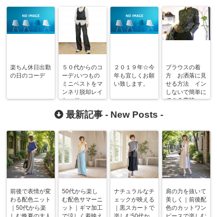
楽ちん休日出勤
５０代からのコ
２０１９年☆今
ブラウスの着
の日のコーデ
ーデ♪いつもの
年も宜しくお願
方 お洒落に見
ミニベストをマ
い致します。
せる方法 イン
ンネリ脱却レイ
しないで簡単に
ヤード
できる裏技
最新記事 -
New Posts
-
前後で表情が変
50代から楽し
ナチュラルなチ
肩の力を抜いて
わる配色ニット
む配色サマーニ
ェックが映える
美しく｜前後配
｜50代から楽
ット｜ギマ加工
｜黒スカートで
色のカットワン
しむ晩夏の大人
で涼しく着映え
楽しむ50代か
ピースで楽しむ