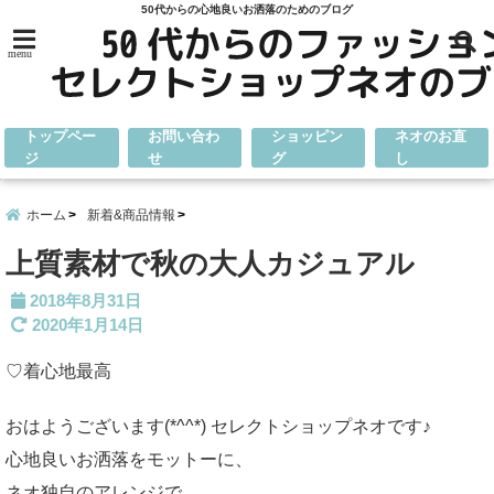
50代からの心地良いお洒落のためのブログ
menu
トップペー
お問い合わ
ショッピン
ネオのお直
ジ
せ
グ
し
ホーム
新着&商品情報
上質素材で秋の大人カジュアル
2018年8月31日
2020年1月14日
♡着心地最高
おはようございます(*^^*) セレクトショップネオです♪
心地良いお洒落をモットーに、
ネオ独自のアレンジで