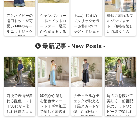
赤とネイビーの
シャンパンゴー
上品な 抑えめ
綺麗に着れるブ
楕円ドットが可
ルドのビットロ
メタリックカラ
ルゾンジャケッ
愛い Miaのモー
ーファー 足元
ー お揃いのバ
ト 価格も嬉し
ルニットジャケ
から始まる明る
ッグとポシェッ
い羽織りもの
ット＆50代か
い春
ト
らのコーデ
最新記事 -
New Posts
-
前後で表情が変
50代から楽し
ナチュラルなチ
肩の力を抜いて
わる配色ニット
む配色サマーニ
ェックが映える
美しく｜前後配
｜50代から楽
ット｜ギマ加工
｜黒スカートで
色のカットワン
しむ晩夏の大人
で涼しく着映え
楽しむ50代か
ピースで楽しむ
カジュアルコー
る大人の夏コー
らの晩夏初秋の
50代からの晩
デ
デ
着回しコーデ
夏コーデ