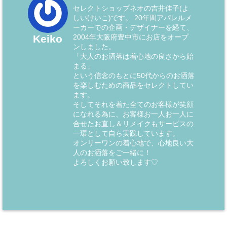
セレクトショップネオの吉井佳子(よ
しいけいこ)です。 20年間アパレルメ
ーカーでの企画・デザイナーを経て、
2004年大阪府豊中市にお店をオープ
Keiko
ンしました。
「大人のお洒落は着心地の良さから始
まる」
という信念のもとに50代からのお洒落
を楽しむための商品をセレクトしてい
ます。
そしてそれを着た全てのお客様が笑顔
になれる為に、お客様お一人お一人に
合せたお直し＆リメイクもサービスの
一環として自ら実践しています。
オンリーワンの着心地で、心地良い大
人のお洒落をご一緒に！
よろしくお願い致します♡