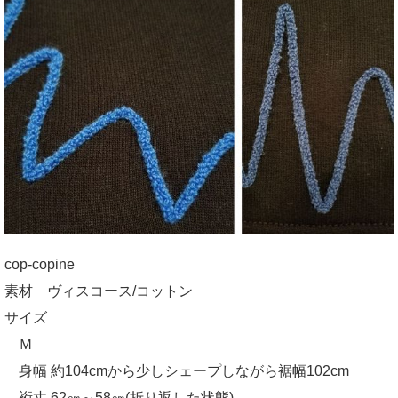
cop-copine
素材 ヴィスコース/コットン
サイズ
Ｍ
身幅 約104cmから少しシェープしながら裾幅102cm
裄丈 62㎝～58㎝(折り返した状態)