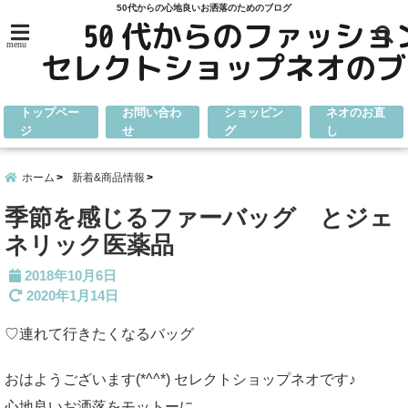
50代からの心地良いお洒落のためのブログ
menu
トップペー
お問い合わ
ショッピン
ネオのお直
ジ
せ
グ
し
ホーム
新着&商品情報
季節を感じるファーバッグ とジェ
ネリック医薬品
2018年10月6日
2020年1月14日
♡連れて行きたくなるバッグ
おはようございます(*^^*) セレクトショップネオです♪
心地良いお洒落をモットーに、