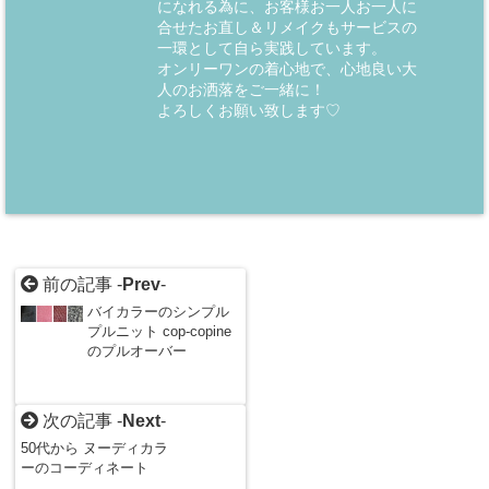
になれる為に、お客様お一人お一人に
合せたお直し＆リメイクもサービスの
一環として自ら実践しています。
オンリーワンの着心地で、心地良い大
人のお洒落をご一緒に！
よろしくお願い致します♡
前の記事 -
Prev
-
バイカラーのシンプル
プルニット cop-copine
のプルオーバー
次の記事 -
Next
-
50代から ヌーディカラ
ーのコーディネート