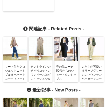
関連記事 -
Related Posts
-
フード付きクロ
テントラインの
春の黒コーデ
大きさが可愛い
シェットニット
チビ衿コットン
50代からのシ
オリーブグリー
プルオーバーを
ワンピースはグ
ョート丈のトッ
ンのマウンテン
コーディネート
レイッシュな良
プス
パーカーをコー
いグリーンです
ディネート
最新記事 -
New Posts
-