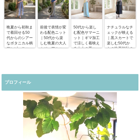
晩夏から初秋ま
前後で表情が変
50代から楽し
ナチュラルなチ
で着回せる50
わる配色ニット
む配色サマーニ
ェックが映える
代からのシアー
｜50代から楽
ット｜ギマ加工
｜黒スカートで
なボタニカル柄
しむ晩夏の大人
で涼しく着映え
楽しむ50代か
ワンピースコー
カジュアルコー
る大人の夏コー
らの晩夏初秋の
デ
デ
デ
着回しコーデ
プロフィール