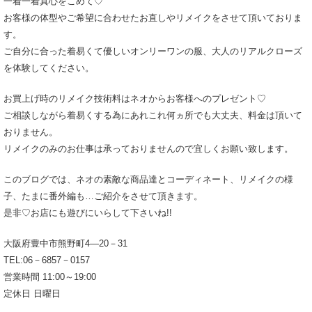
一着一着真心をこめて♡
お客様の体型やご希望に合わせたお直しやリメイクをさせて頂いておりま
す。
ご自分に合った着易くて優しいオンリーワンの服、大人のリアルクローズ
を体験してください。
お買上げ時のリメイク技術料はネオからお客様へのプレゼント♡
ご相談しながら着易くする為にあれこれ何ヵ所でも大丈夫、料金は頂いて
おりません。
リメイクのみのお仕事は承っておりませんので宜しくお願い致します。
このブログでは、ネオの素敵な商品達とコーディネート、リメイクの様
子、たまに番外編も…ご紹介をさせて頂きます。
是非♡お店にも遊びにいらして下さいね!!
大阪府豊中市熊野町4―20－31
TEL:06－6857－0157
営業時間 11:00～19:00
定休日 日曜日