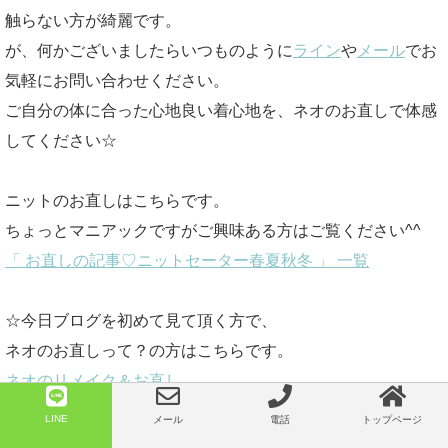
触らない方が綺麗です。
が、何かございましたらいつものように
ライン
や
メール
でお
気軽にお問い合わせください。
ご自分の体に合った心地良い着心地を、ネオのお直しで体感
してください☆
ニットのお直しはこちらです。
ちょっとマニアックですがご興味ある方はご覧ください^^
「 お直しの記事♡ニットセーター春夏秋冬 」 一覧
☆今日ブログを初めて見て頂く方で、
ネオのお直しって？の方はこちらです。
ネオのリメイク＆お直し
LINE
メール
電話
トップページ