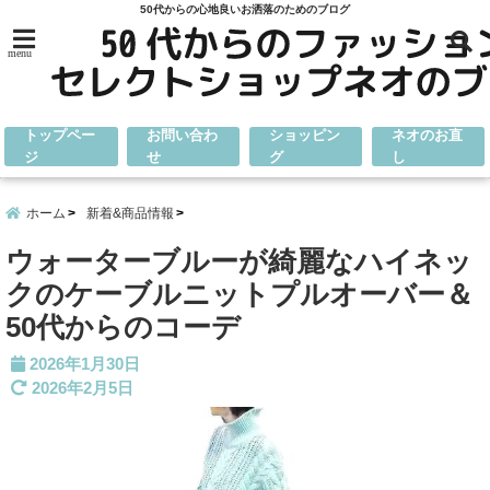
50代からの心地良いお洒落のためのブログ
menu
トップペー
お問い合わ
ショッピン
ネオのお直
ジ
せ
グ
し
ホーム
新着&商品情報
ウォーターブルーが綺麗なハイネッ
クのケーブルニットプルオーバー＆
50代からのコーデ
2026年1月30日
2026年2月5日