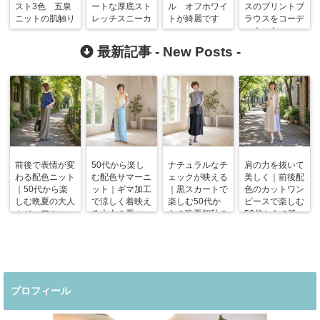
スト3色 五泉
ートな厚底スト
ル オフホワイ
スのプリントブ
ニットの肌触り
レッチスニーカ
トが綺麗です
ラウスをコーデ
ー
ィネート
最新記事 -
New Posts
-
前後で表情が変
50代から楽し
ナチュラルなチ
肩の力を抜いて
わる配色ニット
む配色サマーニ
ェックが映える
美しく｜前後配
｜50代から楽
ット｜ギマ加工
｜黒スカートで
色のカットワン
しむ晩夏の大人
で涼しく着映え
楽しむ50代か
ピースで楽しむ
カジュアルコー
る大人の夏コー
らの晩夏初秋の
50代からの晩
デ
デ
着回しコーデ
夏コーデ
プロフィール