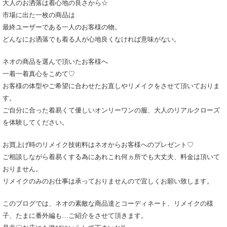
大人のお洒落は着心地の良さから☆
市場に出た一枚の商品は
最終ユーザーである一人のお客様の物。
どんなにお洒落でも着る人が心地良くなければ意味がない。
ネオの商品を選んで頂いたお客様へ
一着一着真心をこめて♡
お客様の体型やご希望に合わせたお直しやリメイクをさせて頂いておりま
す。
ご自分に合った着易くて優しいオンリーワンの服、大人のリアルクローズ
を体験してください。
お買上げ時のリメイク技術料はネオからお客様へのプレゼント♡
ご相談しながら着易くする為にあれこれ何ヵ所でも大丈夫、料金は頂いて
おりません。
リメイクのみのお仕事は承っておりませんので宜しくお願い致します。
このブログでは、ネオの素敵な商品達とコーディネート、リメイクの様
子、たまに番外編も…ご紹介をさせて頂きます。