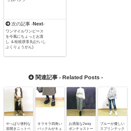
次の記事 -
Next
-
ワンマイルワンピース
を今風にちょっとお直
し ＆桂枝茯苓丸(けいし
ぶくりょうがん)
関連記事 -
Related Posts
-
やっぱり便利な
キラキラ四角い
お洒落な2way
ブルーが優しい
前開きニットベ
バックルがキュ
ポンチョストー
スプリンテック