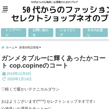
50代からの心地良いお洒落のためのブログ
menu
トップペー
お問い合わ
ショッピン
ネオのお直
ジ
せ
グ
し
ホーム
新着&商品情報
ガンメタブルーに輝くあったかコー
ト cop.copineのコート
2018年12月8日
2020年1月14日
♡軽くて暖かいテクニカルダウン
おはようございます(*^^*) セレクトショップネオです♪
心地良いお洒落をモットーに、