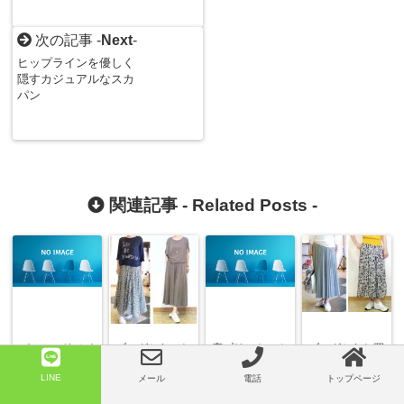
次の記事 -
Next
-
ヒップラインを優しく
隠すカジュアルなスカ
パン
関連記事 -
Related Posts
-
パンツ リメイ
ブログからのお
麻プリントスカ
ブログからお買
ク ヒップ回り
客様のスカート
ート＊変形させ
上げ頂くお客様
とパンツのお直
ました(^^)v
のお直し ライ
LINE
メール
電話
トップページ
しは身長154㎝
ンやメールで具