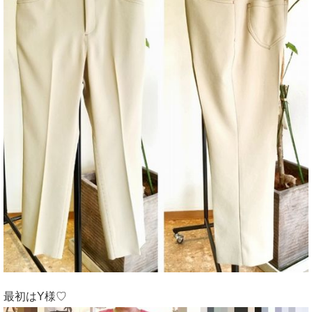
最初はY様♡