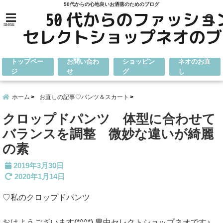
50代からの心地良いお洒落のためのブログ
menu
トップペー
お問い合わ
ショッピン
ネオのお直
ジ
せ
グ
し
ホーム
お直しの記事♡パンツ＆スカート
クロップドパンツ 体型に合わせて
バランスを調整 微妙な違いが綺麗
の素
2019年3月30日
2020年1月14日
♡私のクロップドパンツ
おはようございます(*^^*) 豊中セレクトショップネオです♪