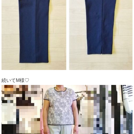
続いてM様♡