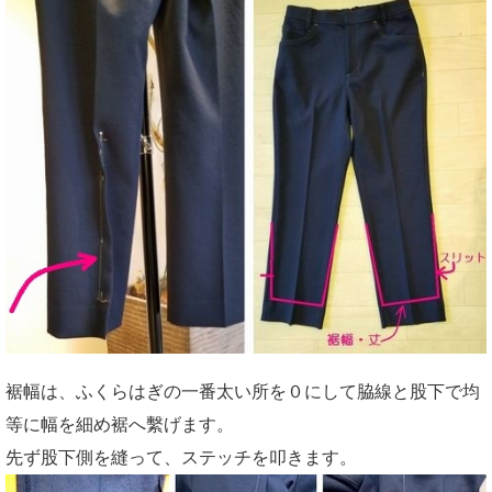
裾幅は、ふくらはぎの一番太い所を０にして脇線と股下で均
等に幅を細め裾へ繫げます。
先ず股下側を縫って、ステッチを叩きます。