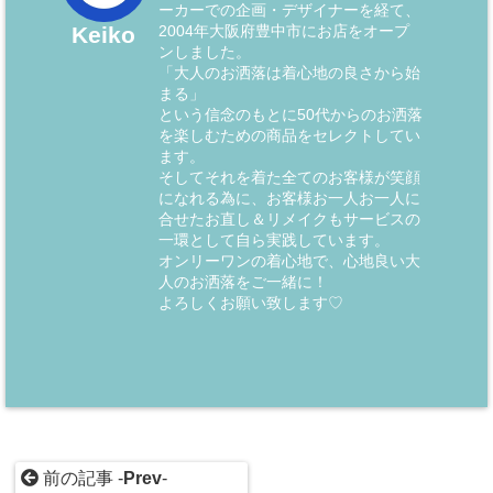
ーカーでの企画・デザイナーを経て、
2004年大阪府豊中市にお店をオープ
Keiko
ンしました。
「大人のお洒落は着心地の良さから始
まる」
という信念のもとに50代からのお洒落
を楽しむための商品をセレクトしてい
ます。
そしてそれを着た全てのお客様が笑顔
になれる為に、お客様お一人お一人に
合せたお直し＆リメイクもサービスの
一環として自ら実践しています。
オンリーワンの着心地で、心地良い大
人のお洒落をご一緒に！
よろしくお願い致します♡
前の記事 -
Prev
-