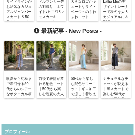
サイドラインが
ドルマンカーデ
大きなロゴがキ
Lallia Muのデ
お洒落なカジュ
の羽織り ホワ
ュートなライト
ザイントレーナ
アルジャンパー
イト♪ヒマワリ♪
ベージュのふわ
ーで秋冬を大人
スカート & 50
モスカーキ
ふわニット
カジュアルに＆
♪cop.copine
代からのマイコ
50代からのコ
ーディネート
ーデ
最新記事 -
New Posts
-
晩夏から初秋ま
前後で表情が変
50代から楽し
ナチュラルなチ
で着回せる50
わる配色ニット
む配色サマーニ
ェックが映える
代からのシアー
｜50代から楽
ット｜ギマ加工
｜黒スカートで
なボタニカル柄
しむ晩夏の大人
で涼しく着映え
楽しむ50代か
ワンピースコー
カジュアルコー
る大人の夏コー
らの晩夏初秋の
デ
デ
デ
着回しコーデ
プロフィール