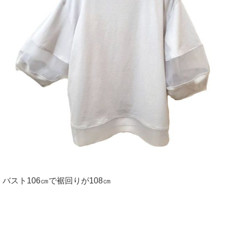
バスト106㎝で裾回りが108㎝