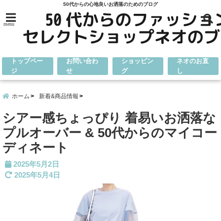
50代からの心地良いお洒落のためのブログ
menu
トップペー
お問い合わ
ショッピン
ネオのお直
ジ
せ
グ
し
ホーム
新着&商品情報
シアー感ちょっぴり 着易いお洒落な
プルオーバー & 50代からのマイコー
ディネート
2025年5月2日
2025年5月4日