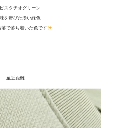
ピスタチオグリーン
味を帯びた淡い緑色
洒落で落ち着いた色です
至近距離