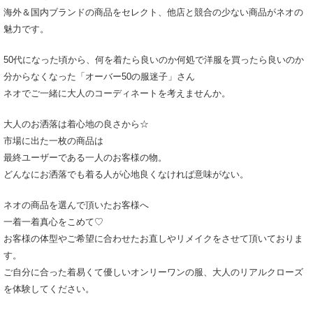
海外＆国内ブランドの商品をセレクト、他店と競合の少ない商品がネオの
魅力です。
50代になった頃から、何を着たら良いのか何処で洋服を買ったら良いのか
分からなくなった「オーバー50の服迷子」さん
ネオでご一緒に大人のコーディネートを考えませんか。
大人のお洒落は着心地の良さから☆
市場に出た一枚の商品は
最終ユーザーである一人のお客様の物。
どんなにお洒落でも着る人が心地良くなければ意味がない。
ネオの商品を選んで頂いたお客様へ
一着一着真心をこめて♡
お客様の体型やご希望に合わせたお直しやリメイクをさせて頂いておりま
す。
ご自分に合った着易くて優しいオンリーワンの服、大人のリアルクローズ
を体験してください。