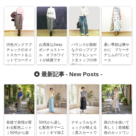
渋色ガンクラブ
お洒落な2way
バランスが新鮮
暑い季節は爽や
チェックのタイ
ポンチョストー
なクロップドブ
かに ブリーチ
トスカートをニ
ル オフホワイ
ラウスもショー
デニムのワンピ
ットでコーディ
トが綺麗です
ト丈トップの仲
ース
ネート
間入り
最新記事 -
New Posts
-
前後で表情が変
50代から楽し
ナチュラルなチ
肩の力を抜いて
わる配色ニット
む配色サマーニ
ェックが映える
美しく｜前後配
｜50代から楽
ット｜ギマ加工
｜黒スカートで
色のカットワン