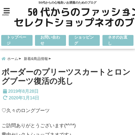
50代からの心地良いお洒落のためのブログ
menu
トップペー
お問い合わ
ショッピン
ネオのお直
ジ
せ
グ
し
ホーム
新着&商品情報
ボーダーのプリーツスカートとロン
グブーツ復活の兆し
2019年8月28日
2020年1月14日
♡久々のロングブーツ
ご訪問ありがとうございます(*^^*)
豊中セレクトショップネオです♪