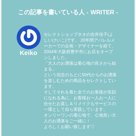
この記事を書いている人 -
WRITER
-
セレクトショップネオの吉井佳子(よ
しいけいこ)です。 20年間アパレルメ
ーカーでの企画・デザイナーを経て、
2004年大阪府豊中市にお店をオープ
Keiko
ンしました。
「大人のお洒落は着心地の良さから始
まる」
という信念のもとに50代からのお洒落
を楽しむための商品をセレクトしてい
ます。
そしてそれを着た全てのお客様が笑顔
になれる為に、お客様お一人お一人に
合せたお直し＆リメイクもサービスの
一環として自ら実践しています。
オンリーワンの着心地で、心地良い大
人のお洒落をご一緒に！
よろしくお願い致します♡