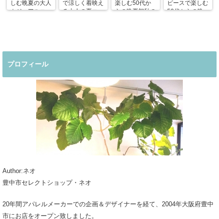
しむ晩夏の大人
で涼しく着映え
楽しむ50代か
ピースで楽しむ
カジュアルコー
る大人の夏コー
らの晩夏初秋の
50代からの晩
デ
デ
着回しコーデ
夏コーデ
プロフィール
Author:ネオ
豊中市セレクトショップ・ネオ
20年間アパレルメーカーでの企画＆デザイナーを経て、2004年大阪府豊中
市にお店をオープン致しました。