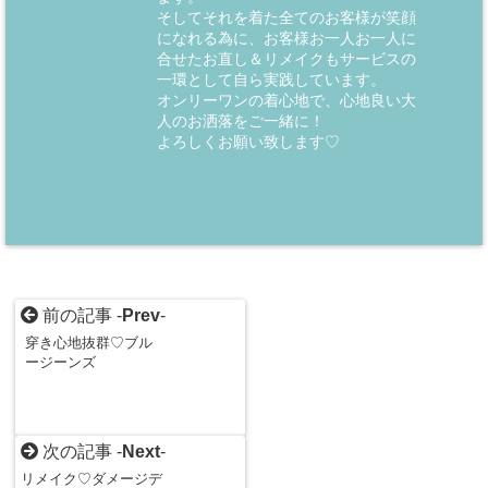
そしてそれを着た全てのお客様が笑顔
になれる為に、お客様お一人お一人に
合せたお直し＆リメイクもサービスの
一環として自ら実践しています。
オンリーワンの着心地で、心地良い大
人のお洒落をご一緒に！
よろしくお願い致します♡
前の記事 -
Prev
-
穿き心地抜群♡ブル
ージーンズ
次の記事 -
Next
-
リメイク♡ダメージデ