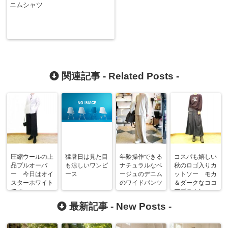
ニムシャツ
関連記事 -
Related Posts
-
圧縮ウールの上
猛暑日は見た目
年齢操作できる
コスパも嬉しい
品プルオーバ
も涼しいワンピ
ナチュラルなベ
秋のロゴ入りカ
ー 今日はオイ
ース
ージュのデニム
ットソー モカ
スターホワイト
のワイドパンツ
＆ダークなココ
です
アブラウン
最新記事 -
New Posts
-