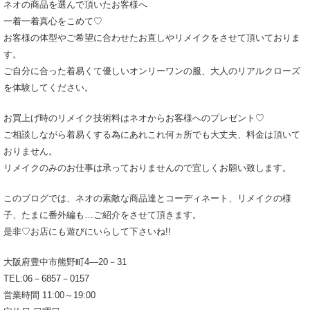
ネオの商品を選んで頂いたお客様へ
一着一着真心をこめて♡
お客様の体型やご希望に合わせたお直しやリメイクをさせて頂いておりま
す。
ご自分に合った着易くて優しいオンリーワンの服、大人のリアルクローズ
を体験してください。
お買上げ時のリメイク技術料はネオからお客様へのプレゼント♡
ご相談しながら着易くする為にあれこれ何ヵ所でも大丈夫、料金は頂いて
おりません。
リメイクのみのお仕事は承っておりませんので宜しくお願い致します。
このブログでは、ネオの素敵な商品達とコーディネート、リメイクの様
子、たまに番外編も…ご紹介をさせて頂きます。
是非♡お店にも遊びにいらして下さいね!!
大阪府豊中市熊野町4―20－31
TEL:06－6857－0157
営業時間 11:00～19:00