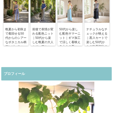
晩夏から初秋ま
前後で表情が変
50代から楽し
ナチュラルなチ
で着回せる50
わる配色ニット
む配色サマーニ
ェックが映える
代からのシアー
｜50代から楽
ット｜ギマ加工
｜黒スカートで
なボタニカル柄
しむ晩夏の大人
で涼しく着映え
楽しむ50代か
ワンピースコー
カジュアルコー
る大人の夏コー
らの晩夏初秋の
デ
デ
デ
着回しコーデ
プロフィール