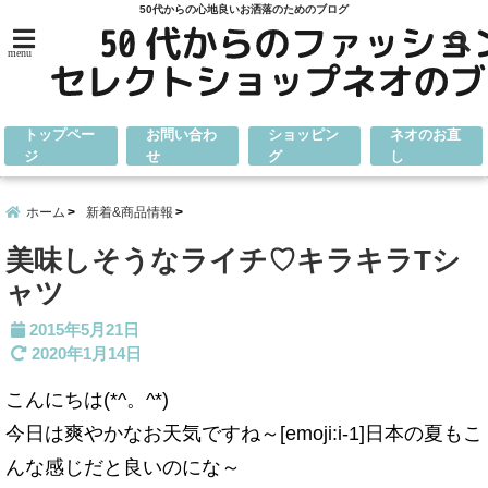
50代からの心地良いお洒落のためのブログ
menu
トップペー
お問い合わ
ショッピン
ネオのお直
ジ
せ
グ
し
ホーム
新着&商品情報
美味しそうなライチ♡キラキラTシ
ャツ
2015年5月21日
2020年1月14日
こんにちは(*^。^*)
今日は爽やかなお天気ですね～[emoji:i-1]日本の夏もこ
んな感じだと良いのにな～