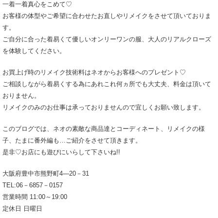
一着一着真心をこめて♡
お客様の体型やご希望に合わせたお直しやリメイクをさせて頂いておりま
す。
ご自分に合った着易くて優しいオンリーワンの服、大人のリアルクローズ
を体験してください。
お買上げ時のリメイク技術料はネオからお客様へのプレゼント♡
ご相談しながら着易くする為にあれこれ何ヵ所でも大丈夫、料金は頂いて
おりません。
リメイクのみのお仕事は承っておりませんので宜しくお願い致します。
このブログでは、ネオの素敵な商品達とコーディネート、リメイクの様
子、たまに番外編も…ご紹介をさせて頂きます。
是非♡お店にも遊びにいらして下さいね!!
大阪府豊中市熊野町4―20－31
TEL:06－6857－0157
営業時間 11:00～19:00
定休日 日曜日