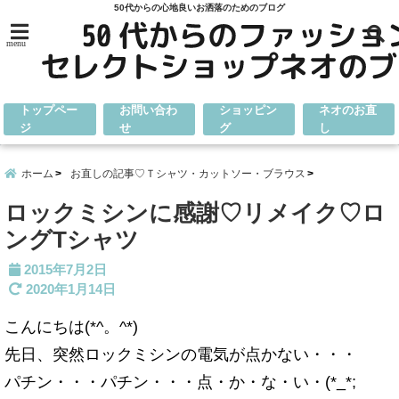
50代からの心地良いお洒落のためのブログ
menu
トップペー
お問い合わ
ショッピン
ネオのお直
ジ
せ
グ
し
ホーム
お直しの記事♡Ｔシャツ・カットソー・ブラウス
ロックミシンに感謝♡リメイク♡ロ
ングTシャツ
2015年7月2日
2020年1月14日
こんにちは(*^。^*)
先日、突然ロックミシンの電気が点かない・・・
パチン・・・パチン・・・点・か・な・い・(*_*;