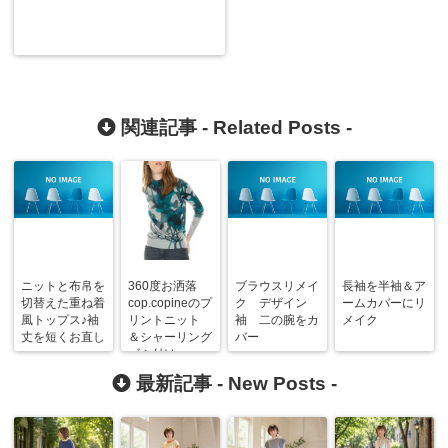
関連記事 -
Related Posts
-
ニットと布帛を
360度お洒落
ブラウスリメイ
長袖を半袖＆ア
切替えた重ね着
cop.copineのプ
ク デザイン
ームカバーにリ
風トップス♪袖
リントニット
袖 二の腕をカ
メイク
丈を短くお直し
＆シャーリング
バー
ゴム付け
最新記事 -
New Posts
-