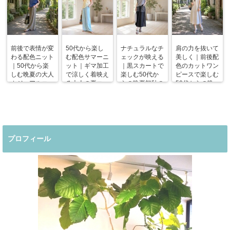
前後で表情が変
50代から楽し
ナチュラルなチ
肩の力を抜いて
わる配色ニット
む配色サマーニ
ェックが映える
美しく｜前後配
｜50代から楽
ット｜ギマ加工
｜黒スカートで
色のカットワン
しむ晩夏の大人
で涼しく着映え
楽しむ50代か
ピースで楽しむ
カジュアルコー
る大人の夏コー
らの晩夏初秋の
50代からの晩
デ
デ
着回しコーデ
夏コーデ
プロフィール