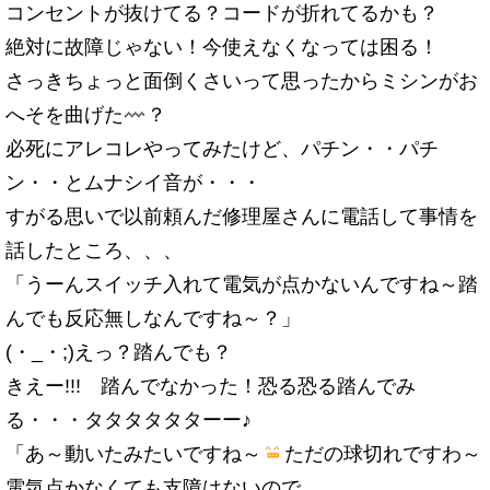
コンセントが抜けてる？コードが折れてるかも？
絶対に故障じゃない！今使えなくなっては困る！
さっきちょっと面倒くさいって思ったからミシンがお
へそを曲げた
？
必死にアレコレやってみたけど、パチン・・パチ
ン・・とムナシイ音が・・・
すがる思いで以前頼んだ修理屋さんに電話して事情を
話したところ、、、
「うーんスイッチ入れて電気が点かないんですね～踏
んでも反応無しなんですね～？」
(・_・;)えっ？踏んでも？
きえー!!! 踏んでなかった！恐る恐る踏んでみ
る・・・タタタタタターー♪
「あ～動いたみたいですね～
ただの球切れですわ～
電気点かなくても支障はないので、