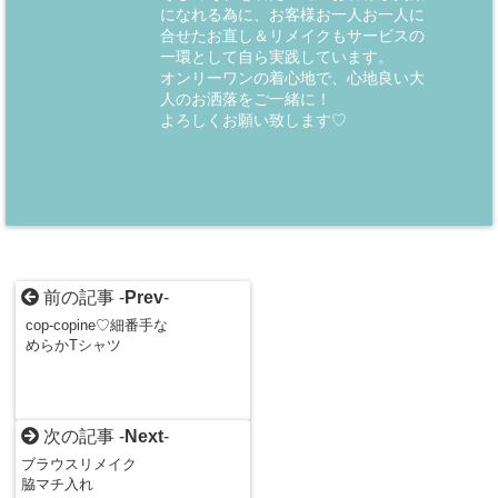
になれる為に、お客様お一人お一人に
合せたお直し＆リメイクもサービスの
一環として自ら実践しています。
オンリーワンの着心地で、心地良い大
人のお洒落をご一緒に！
よろしくお願い致します♡
前の記事 -
Prev
-
cop-copine♡細番手な
めらかTシャツ
次の記事 -
Next
-
ブラウスリメイク
脇マチ入れ