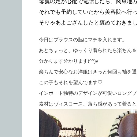
母親の足が心配で電話したら、関東地
それでも予約していたから美容院へ行
そりゃあよござんしたと褒めておきました(-_
今日はブラウスの脇にマチを入れます。
あとちょっと、ゆっくり着られたら楽ちん＆
分かります分かります(^^)v
楽ちんで安心なお洋服はきっと何回も袖を通
この子もそれを望んでます♡
インポート独特のデザインが可愛いロングブ
素材はヴィスコース、落ち感があって着るとと