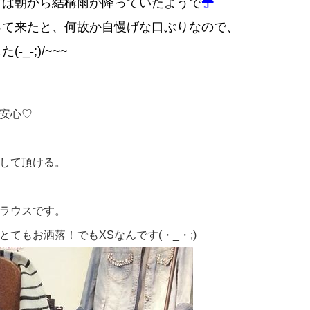
方は朝から結構雨が降っていたようで
って来たと、何故か自慢げな口ぶりなので、
-;)/~~~
安心♡
して頂ける。
ラウスです。
てもお洒落！でもXSなんです(・_・;)