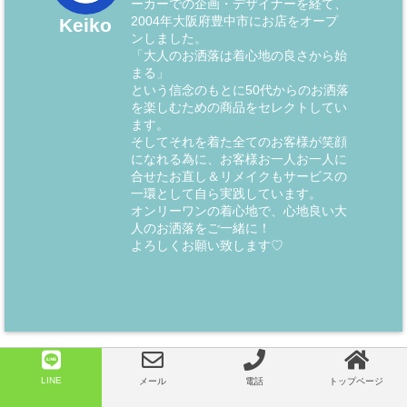
ーカーでの企画・デザイナーを経て、
2004年大阪府豊中市にお店をオープ
Keiko
ンしました。
「大人のお洒落は着心地の良さから始
まる」
という信念のもとに50代からのお洒落
を楽しむための商品をセレクトしてい
ます。
そしてそれを着た全てのお客様が笑顔
になれる為に、お客様お一人お一人に
合せたお直し＆リメイクもサービスの
一環として自ら実践しています。
オンリーワンの着心地で、心地良い大
人のお洒落をご一緒に！
よろしくお願い致します♡
LINE
メール
電話
トップページ
前の記事 -
Prev
-