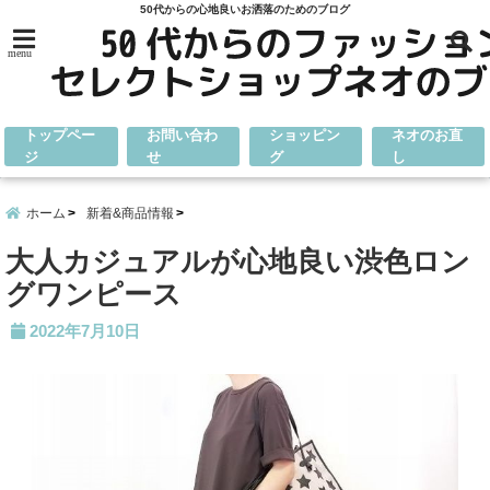
50代からの心地良いお洒落のためのブログ
menu
トップペー
お問い合わ
ショッピン
ネオのお直
ジ
せ
グ
し
ホーム
新着&商品情報
大人カジュアルが心地良い渋色ロン
グワンピース
2022年7月10日