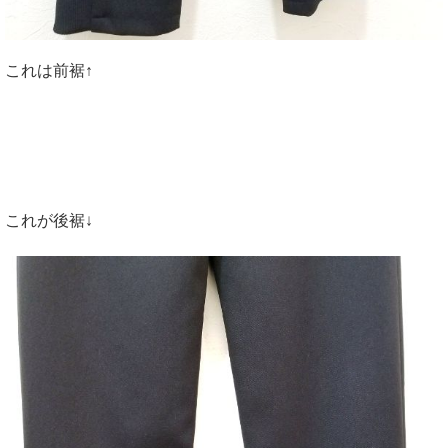
これは前裾↑
これが後裾↓