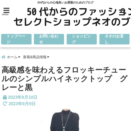
50代からの心地良いお洒落のためのブログ
menu
トップペー
お問い合わ
ショッピン
ネオのお直
ジ
せ
グ
し
ホーム
新着&商品情報
高級感を味わえるフロッキーチュー
ルのシンプルハイネックトップ グ
レーと黒
2023年9月10日
2023年9月9日