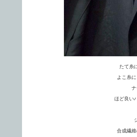
たて糸
よこ糸に
ナ
ほど良い
合成繊維