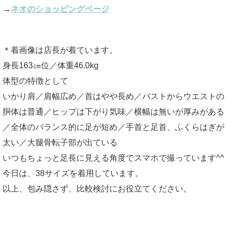
→
ネオのショッピングページ
＊着画像は店長が着ています。
身長163㎝位／体重46.0kg
体型の特徴として
いかり肩／肩幅広め／首はやや長め／バストからウエストの
胴体は普通／ヒップは下がり気味／横幅は無いが厚みがある
／全体のバランス的に足が短め／手首と足首、ふくらはぎが
太い／大腿骨転子部が出ている
いつもちょっと足長に見える角度でスマホで撮っています^^
今日は、38サイズを着用しています。
以上、包み隠さず、比較検討にお役立てください。