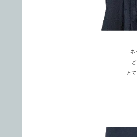
ネ
ど
とて