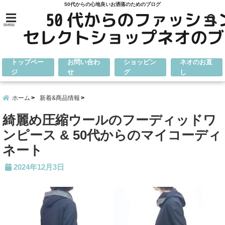
50代からの心地良いお洒落のためのブログ
menu
トップペー
お問い合わ
ショッピン
ネオのお直
ジ
せ
グ
し
ホーム
新着&商品情報
綺麗め圧縮ウールのフーディッドワ
ンピース & 50代からのマイコーディ
ネート
2024年12月3日