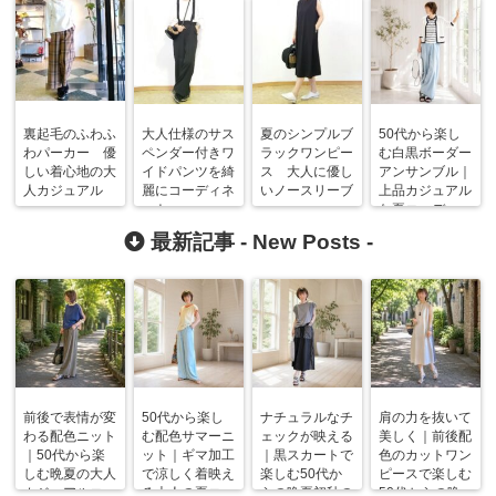
裏起毛のふわふ
大人仕様のサス
夏のシンプルブ
50代から楽し
わパーカー 優
ペンダー付きワ
ラックワンピー
む白黒ボーダー
しい着心地の大
イドパンツを綺
ス 大人に優し
アンサンブル｜
人カジュアル
麗にコーディネ
いノースリーブ
上品カジュアル
ート
な夏コーデ
最新記事 -
New Posts
-
前後で表情が変
50代から楽し
ナチュラルなチ
肩の力を抜いて
わる配色ニット
む配色サマーニ
ェックが映える
美しく｜前後配
｜50代から楽
ット｜ギマ加工
｜黒スカートで
色のカットワン
しむ晩夏の大人
で涼しく着映え
楽しむ50代か
ピースで楽しむ
カジュアルコー
る大人の夏コー
らの晩夏初秋の
50代からの晩