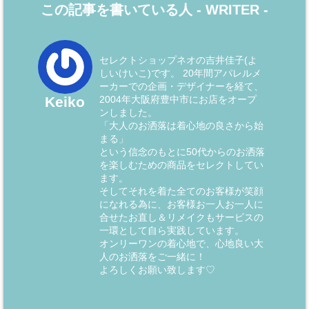
この記事を書いている人 -
WRITER
-
セレクトショップネオの吉井佳子(よ
しいけいこ)です。 20年間アパレルメ
ーカーでの企画・デザイナーを経て、
2004年大阪府豊中市にお店をオープ
Keiko
ンしました。
「大人のお洒落は着心地の良さから始
まる」
という信念のもとに50代からのお洒落
を楽しむための商品をセレクトしてい
ます。
そしてそれを着た全てのお客様が笑顔
になれる為に、お客様お一人お一人に
合せたお直し＆リメイクもサービスの
一環として自ら実践しています。
オンリーワンの着心地で、心地良い大
人のお洒落をご一緒に！
よろしくお願い致します♡