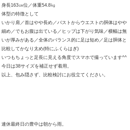
身長163㎝位／体重54.8㎏
体型の特徴として
いかり肩／首はやや長め／バストからウエストの胴体はやや
細め／でもお腹は出ている／ヒップは下がり気味／横幅は無
いが厚みがある／全体のバランス的に足は短め／足は胴体と
比較してかなり太め(特にふくらはぎ)
いつもちょっと足長に見える角度でスマホで撮っています^^
今日は38サイズを補正せず着用。
以上、包み隠さず、比較検討にお役立てください。
連休最終日の豊中は朝から雨。