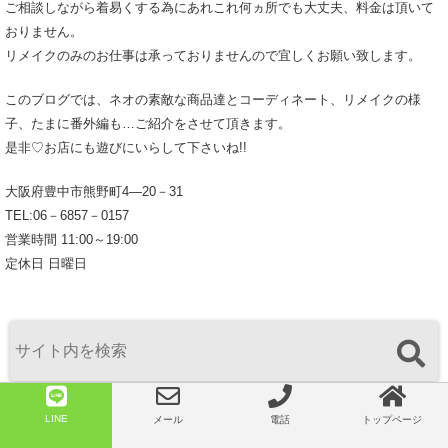
ご相談しながら着易くする為にあれこれ何ヵ所でも大丈夫、料金は頂いて
おりません。
リメイクのみのお仕事は承っておりませんので宜しくお願い致します。
このブログでは、ネオの素敵な商品達とコーディネート、リメイクの様
子、たまに番外編も…ご紹介をさせて頂きます。
是非♡お店にも遊びにいらして下さいね!!
大阪府豊中市熊野町4―20－31
TEL:06－6857－0157
営業時間 11:00～19:00
定休日 日曜日
いつも応援ありがとうございます♡
LINE
メール
電話
トップページ