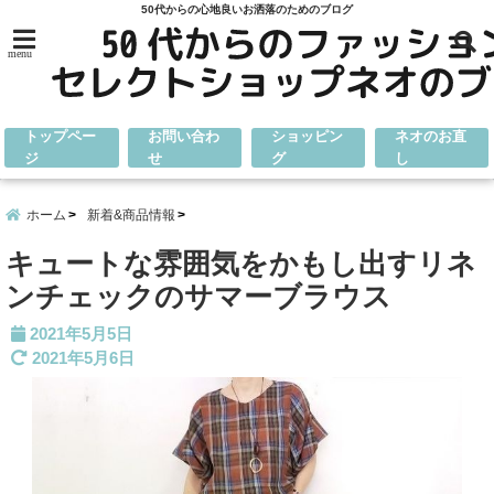
50代からの心地良いお洒落のためのブログ
menu
トップペー
お問い合わ
ショッピン
ネオのお直
ジ
せ
グ
し
ホーム
新着&商品情報
キュートな雰囲気をかもし出すリネ
ンチェックのサマーブラウス
2021年5月5日
2021年5月6日