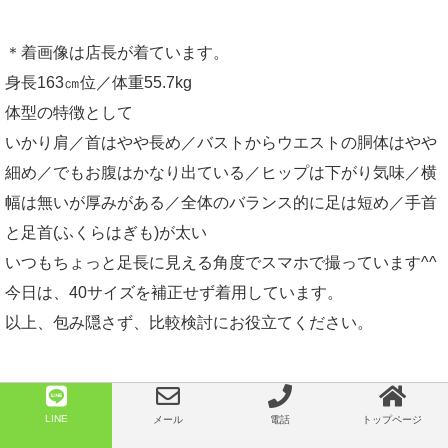
＊着画像は店長が着ています。
身長163㎝位／体重55.7kg
体型の特徴として
いかり肩／首はやや長め／バストからウエストの胴体はやや
細め／でもお腹はかなり出ている／ヒップは下がり気味／横
幅は無いが厚みがある／全体のバランス的に足は短め／手首
と足首(ふくらはぎも)が太い
いつもちょっと足長に見える角度でスマホで撮っています^^
今日は、40サイズを補正せず着用しています。
以上、包み隠さず、比較検討にお役立てください。
LINE
メール
電話
トップページ