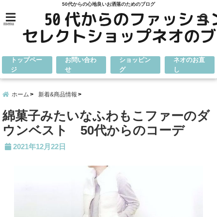
50代からの心地良いお洒落のためのブログ
menu
トップペー
お問い合わ
ショッピン
ネオのお直
ジ
せ
グ
し
ホーム
新着&商品情報
綿菓子みたいなふわもこファーのダ
ウンベスト 50代からのコーデ
2021年12月22日