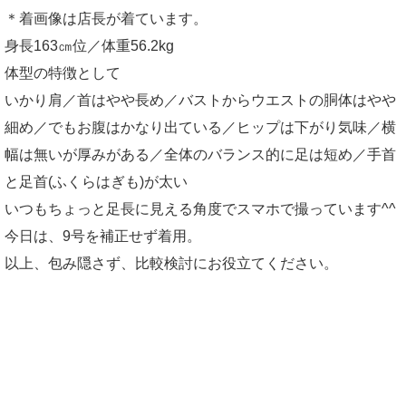
＊着画像は店長が着ています。
身長163㎝位／体重56.2kg
体型の特徴として
いかり肩／首はやや長め／バストからウエストの胴体はやや
細め／でもお腹はかなり出ている／ヒップは下がり気味／横
幅は無いが厚みがある／全体のバランス的に足は短め／手首
と足首(ふくらはぎも)が太い
いつもちょっと足長に見える角度でスマホで撮っています^^
今日は、9号を補正せず着用。
以上、包み隠さず、比較検討にお役立てください。