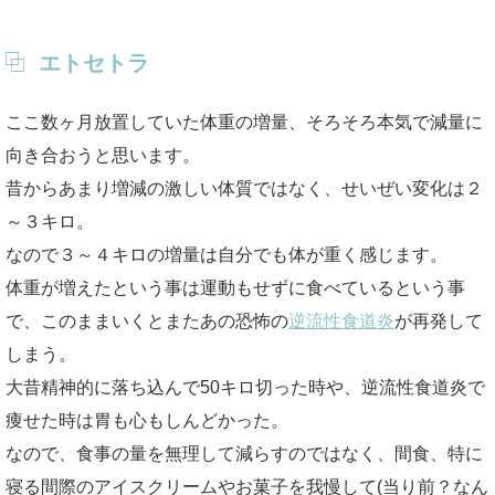
エトセトラ
ここ数ヶ月放置していた体重の増量、そろそろ本気で減量に
向き合おうと思います。
昔からあまり増減の激しい体質ではなく、せいぜい変化は２
～３キロ。
なので３～４キロの増量は自分でも体が重く感じます。
体重が増えたという事は運動もせずに食べているという事
で、このままいくとまたあの恐怖の
逆流性食道炎
が再発して
しまう。
大昔精神的に落ち込んで50キロ切った時や、逆流性食道炎で
痩せた時は胃も心もしんどかった。
なので、食事の量を無理して減らすのではなく、間食、特に
寝る間際のアイスクリームやお菓子を我慢して(当り前？なん