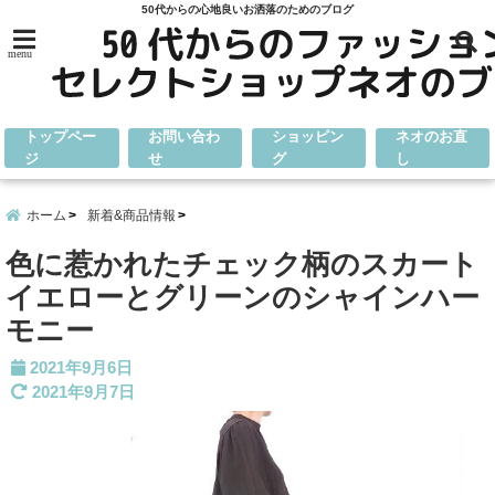
50代からの心地良いお洒落のためのブログ
menu
トップペー
お問い合わ
ショッピン
ネオのお直
ジ
せ
グ
し
ホーム
新着&商品情報
色に惹かれたチェック柄のスカート
イエローとグリーンのシャインハー
モニー
2021年9月6日
2021年9月7日