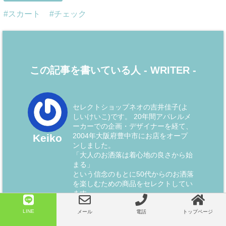
スカート
チェック
この記事を書いている人 -
WRITER
-
セレクトショップネオの吉井佳子(よ
しいけいこ)です。 20年間アパレルメ
ーカーでの企画・デザイナーを経て、
2004年大阪府豊中市にお店をオープ
Keiko
ンしました。
「大人のお洒落は着心地の良さから始
まる」
という信念のもとに50代からのお洒落
を楽しむための商品をセレクトしてい
ます。
そしてそれを着た全てのお客様が笑顔
LINE
になれる為に、お客様お一人お一人に
メール
電話
トップページ
合せたお直し＆リメイクもサービスの