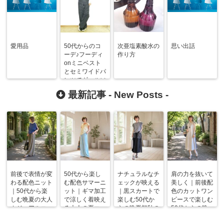
愛用品
50代からのコ
次亜塩素酸水の
思い出話
ーデ♪フーディ
作り方
onミニベスト
とセミワイドパ
ンツでギャルソ
ンヌ風に ＆ 介
最新記事 -
New Posts
-
護保険Part２
前後で表情が変
50代から楽し
ナチュラルなチ
肩の力を抜いて
わる配色ニット
む配色サマーニ
ェックが映える
美しく｜前後配
｜50代から楽
ット｜ギマ加工
｜黒スカートで
色のカットワン
しむ晩夏の大人
で涼しく着映え
楽しむ50代か
ピースで楽しむ
カジュアルコー
る大人の夏コー
らの晩夏初秋の
50代からの晩
デ
デ
着回しコーデ
夏コーデ