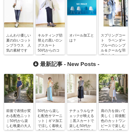
ふんわり優しい
キルティング切
オパール加工と
スプリングコー
夏の白いコット
替えの黒いロン
は？
ト ラベンダー
ンブラウス 人
グスカート
ブルーのシンプ
気の素材です
50代からのコ
ル＆クールな羽
ーデ
織りもの
最新記事 -
New Posts
-
前後で表情が変
50代から楽し
ナチュラルなチ
肩の力を抜いて
わる配色ニット
む配色サマーニ
ェックが映える
美しく｜前後配
｜50代から楽
ット｜ギマ加工
｜黒スカートで
色のカットワン
しむ晩夏の大人
で涼しく着映え
楽しむ50代か
ピースで楽しむ
カジュアルコー
る大人の夏コー
らの晩夏初秋の
50代からの晩