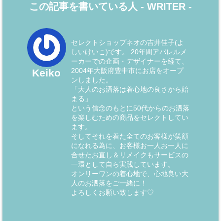
この記事を書いている人 -
WRITER
-
セレクトショップネオの吉井佳子(よ
しいけいこ)です。 20年間アパレルメ
ーカーでの企画・デザイナーを経て、
2004年大阪府豊中市にお店をオープ
Keiko
ンしました。
「大人のお洒落は着心地の良さから始
まる」
という信念のもとに50代からのお洒落
を楽しむための商品をセレクトしてい
ます。
そしてそれを着た全てのお客様が笑顔
になれる為に、お客様お一人お一人に
合せたお直し＆リメイクもサービスの
一環として自ら実践しています。
オンリーワンの着心地で、心地良い大
人のお洒落をご一緒に！
よろしくお願い致します♡