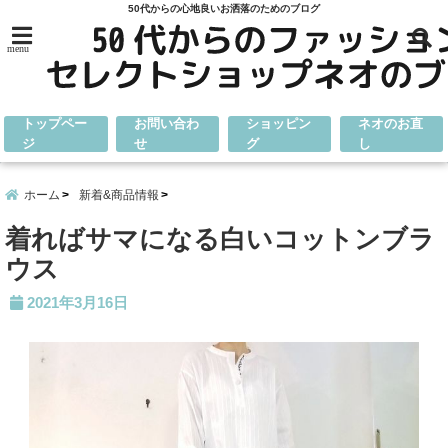
50代からの心地良いお洒落のためのブログ
menu
トップペー
お問い合わ
ショッピン
ネオのお直
ジ
せ
グ
し
ホーム
新着&商品情報
着ればサマになる白いコットンブラ
ウス
2021年3月16日