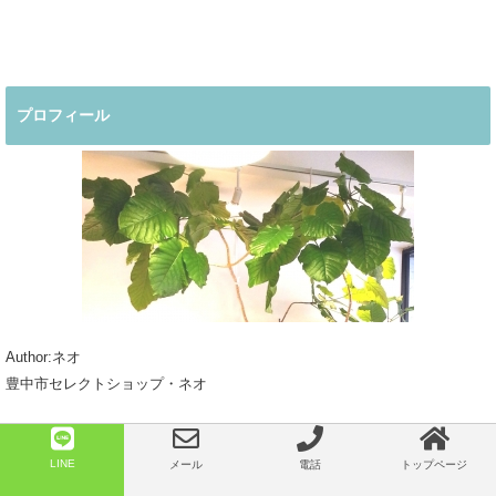
デ
デ
着回しコーデ
夏コーデ
プロフィール
Author:ネオ
豊中市セレクトショップ・ネオ
20年間アパレルメーカーでの企画＆デザイナーを経て、2004年大阪府豊中
市にお店をオープン致しました。
LINE
メール
電話
トップページ
海外＆国内ブランドの商品をセレクト、他店と競合の少ない商品がネオの