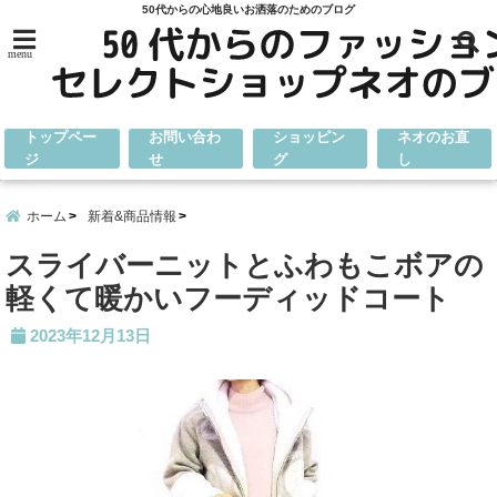
50代からの心地良いお洒落のためのブログ
menu
トップペー
お問い合わ
ショッピン
ネオのお直
ジ
せ
グ
し
ホーム
新着&商品情報
スライバーニットとふわもこボアの
軽くて暖かいフーディッドコート
2023年12月13日