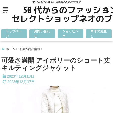
50代からの心地良いお洒落のためのブログ
menu
トップペー
お問い合わ
ショッピン
ネオのお直
ジ
せ
グ
し
ホーム
新着&商品情報
可愛さ満開 アイボリーのショート丈
キルティングジャケット
2023年12月18日
2023年12月17日