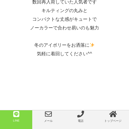
数回再入荷していた人気者です
キルティングの丸みと
コンパクトな丈感がキュートで
ノーカラーで合わせ易いのも魅力
冬のアイボリーをお洒落に
気軽に着回してください^^
☆着心地＆お取り扱いのご注意
LINE
メール
電話
トップページ